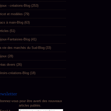
ijoux - créations-Blog
(253)
ricot et modèles
(79)
acs à main-Blog
(63)
rticles
(51)
ijoux-Fantaisies-Blog
(41)
a vie des marchés du Sud-Blog
(33)
ijoux
(28)
réas divers
(26)
iroirs-créations-Blog
(18)
wsletter
bonnez-vous pour être averti des nouveaux
articles publiés.