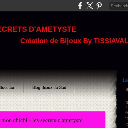
ECRETS D'AMETYSTE
Création de Bijoux By TISSIAVA
Le
llocotton
Blog Bijoux du Sud
B
D
f
f
t
 mon chichi - les secrets d'ametyste
C