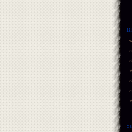
Bl
w
o
d
M
d
e
M
S