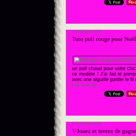
8 décembre 2018
Tuto pull rouge pour Noë
un pull chaud pour votre chich
ce modèle ! J'ai fait le pom
avec une aiguille garder le fil
Lire la suite
6 décembre 2018
✨Jouez et tentez de gagner