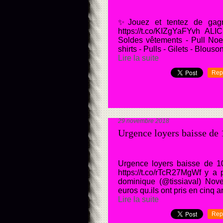
✨Jouez et tentez de gag
https://t.co/KIZgYaFYvh AL
Soldes vêtements - Pull No
shirts - Pulls - Gilets - Blouso
Lire la suite
Rep
29 novembre 2018
Urgence loyers baisse de 1
Urgence loyers baisse de 10
https://t.co/rTcR27MgWf y a
dominique (@tissiaval) No
euros qu.ils ont pris en cinq an
Lire la suite
Rep