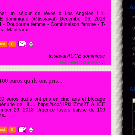
Ar
ner un séjour de rêves à Los Angeles ! ✨
P
ICE dominique (@tissiaval) December 06, 2018
el - Doudoune femme - Combinaison femme - T-
U
ns - Manteaux...
U
ost
0
G
s
tissiaval ALICE dominique
…
commenter cet article
B
00 euros qu.ils ont pris...
A
0 euros qu.ils ont pris en cinq ans et blocage
 pénurie de HL… https://t.co/j1PkHZme2T ALICE
vember 29, 2018 Urgence loyers baisse de 100
s...
ost
0