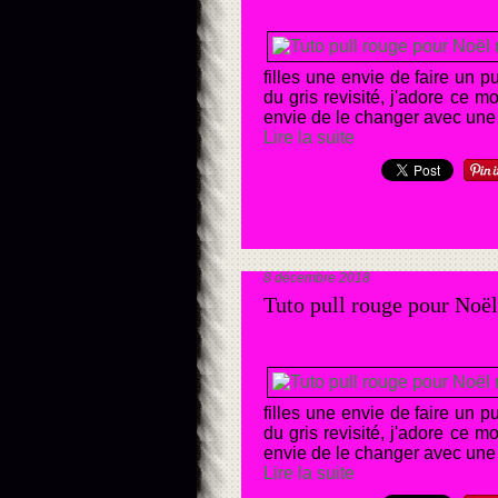
filles une envie de faire un p
du gris revisité, j'adore ce m
envie de le changer avec une a
Lire la suite
8 décembre 2018
Tuto pull rouge pour Noël
filles une envie de faire un p
du gris revisité, j'adore ce m
envie de le changer avec une a
Lire la suite