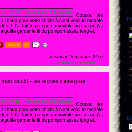
Coucou les
Pr
ull chaud pour votre chichi à Noël voici le modèle
odèle ! J'ai fait le pompon amovible au cas ou j'ai
N
iguille garder le fil du pompon assez long et...
Repost
0
tissiaval Dominique Alice
…
commenter cet article
À
p
 mon chichi - les secrets d'ametyste
d
c
b
f
Coucou les
ull chaud pour votre chichi à Noël voici le modèle
odèle ! J'ai fait le pompon amovible au cas ou j'ai
Re
iguille garder le fil du pompon assez long et...