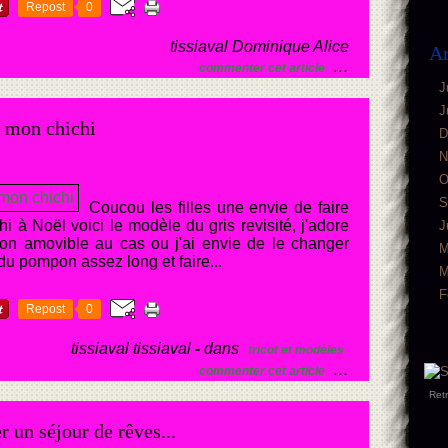
Repost
0
tissiaval Dominique Alice
Ar
…
commenter cet article
J
J
l mon chichi
D
N
O
S
Coucou les filles une envie de faire
i à Noël voici le modèle du gris revisité, j'adore
J
pon amovible au cas ou j'ai envie de le changer
M
 du pompon assez long et faire...
M
F
Repost
0
tissiaval tissiaval
-
dans
tricot et modèles
…
commenter cet article
Ret
 un séjour de rêves...