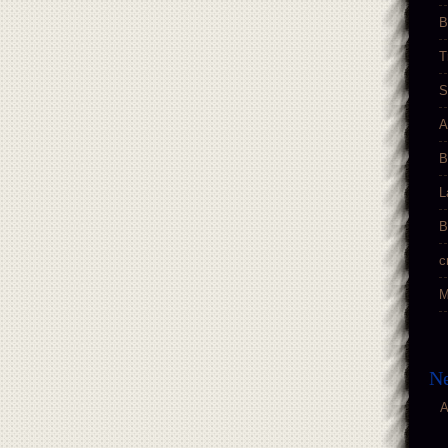
B
T
S
A
B
L
B
c
M
Ne
A