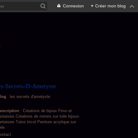
Connexion
+
Créer mon blog
L
s-Secrets-D-Ametyste
log
: les secrets d'ametyste
escription
: Créations de bijoux Fimo et
antaisies Créations de miroirs sur toile bijoux-
antaisies Tutos tricot Peinture acrylique sur
oile
ontact