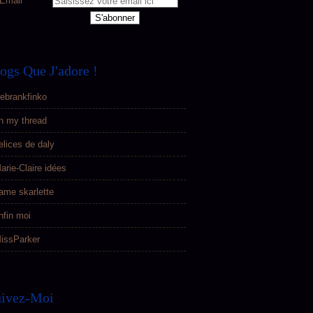
Email
ogs Que J'adore !
ebrankfinko
n my thread
elices de daly
arie-Claire idées
ame skarlette
nfin moi
issParker
uivez-Moi