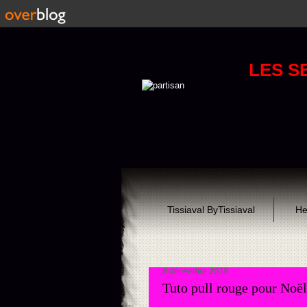
LES S
Tissiaval ByTissiaval
He
8 décembre 2018
Tuto pull rouge pour Noël