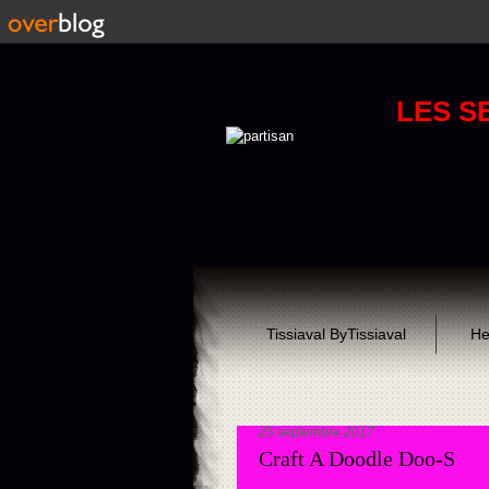
LES S
Tissiaval ByTissiaval
He
25 septembre 2017
Craft A Doodle Doo-S