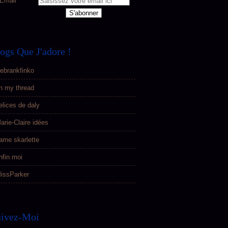
Email
ogs Que J'adore !
ebrankfinko
n my thread
elices de daly
arie-Claire idées
ame skarlette
nfin moi
issParker
uivez-Moi