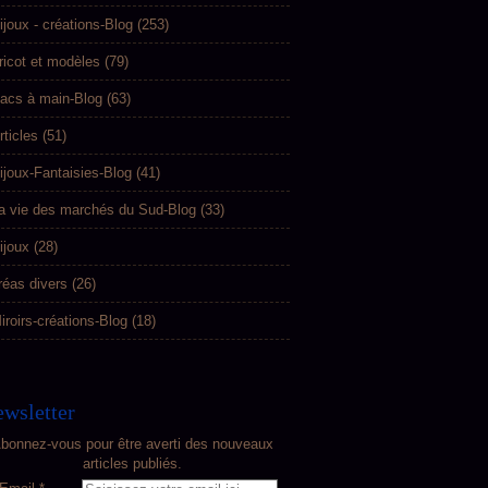
ijoux - créations-Blog
(253)
ricot et modèles
(79)
acs à main-Blog
(63)
rticles
(51)
ijoux-Fantaisies-Blog
(41)
a vie des marchés du Sud-Blog
(33)
ijoux
(28)
réas divers
(26)
iroirs-créations-Blog
(18)
wsletter
bonnez-vous pour être averti des nouveaux
articles publiés.