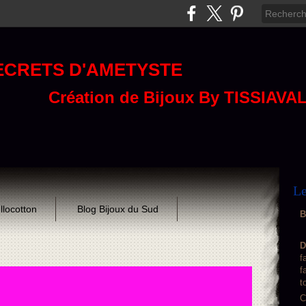
ECRETS D'AMETYSTE
Création de Bijoux By TISSIAVA
Le
llocotton
Blog Bijoux du Sud
B
D
f
f
t
C