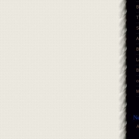
B
T
S
A
B
L
B
c
M
Ne
A