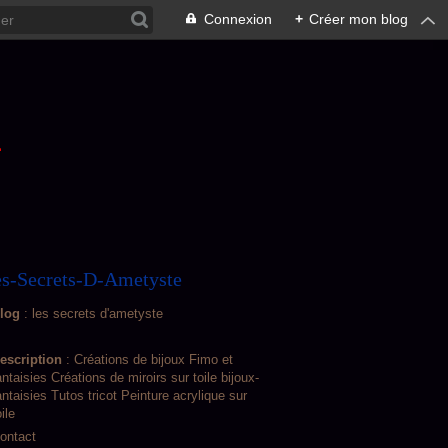
Connexion
+
Créer mon blog
L
s-Secrets-D-Ametyste
log
: les secrets d'ametyste
escription
: Créations de bijoux Fimo et
antaisies Créations de miroirs sur toile bijoux-
antaisies Tutos tricot Peinture acrylique sur
oile
ontact