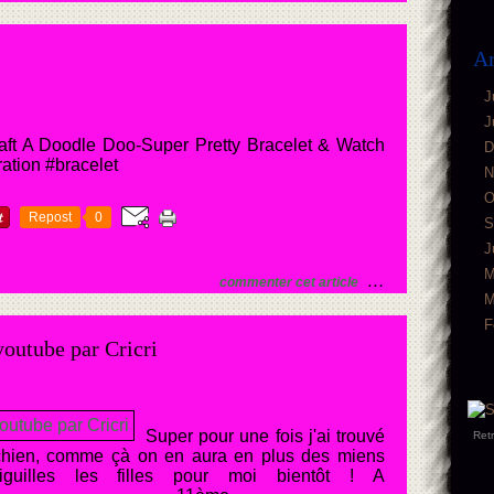
Ar
J
J
aft A Doodle Doo-Super Pretty Bracelet & Watch
D
ration #bracelet
N
O
Repost
0
S
J
M
…
commenter cet article
M
F
youtube par Cricri
Super pour une fois j'ai trouvé
Ret
chien, comme çà on en aura en plus des miens
guilles les filles pour moi bientôt ! A