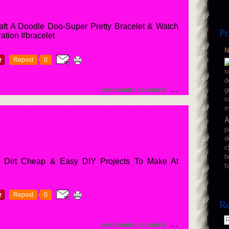
aft A Doodle Doo-Super Pretty Bracelet & Watch
Pr
ration #bracelet
N
Repost
0
…
commenter cet article
À
p
d
c
b
 Dirt Cheap & Easy DIY Projects To Make At
f
Repost
0
Re
…
commenter cet article