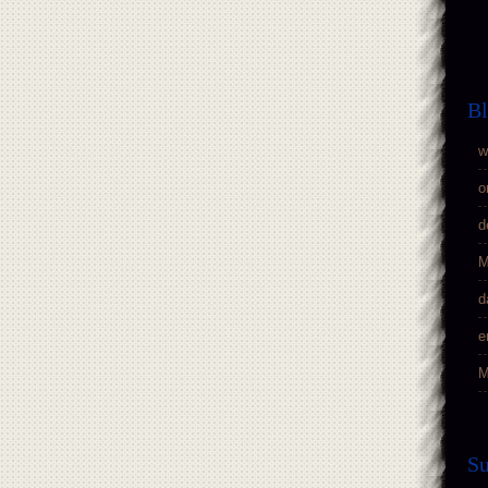
Bl
w
o
d
M
d
e
M
S