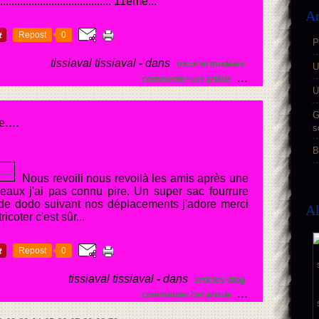
......................................... 11ème...
Ar
Repost
0
P
tissiaval tissiaval
-
dans
tricot et modèles
U
…
commenter cet article
U
G
....
s
B
Nous revoili nous revoilà les amis après une
iveaux j'ai pas connu pire. Un super sac fourrure
a de dodo suivant nos déplacements j'adore merci
A
icoter c'est sûr...
Repost
0
tissiaval tissiaval
-
dans
articles-blog
…
commenter cet article