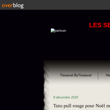
LES S
Tissiaval ByTissiaval
He
8 décembre 2018
Tuto pull rouge pour Noël mo