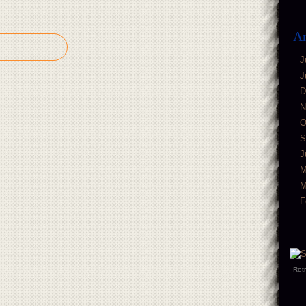
Ar
J
J
D
N
O
S
J
M
M
F
Ret