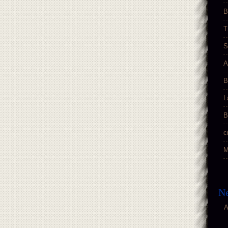
B
T
S
A
B
L
B
c
M
Ne
A