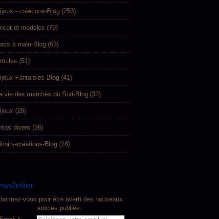
ijoux - créations-Blog
(253)
ricot et modèles
(79)
acs à main-Blog
(63)
rticles
(51)
ijoux-Fantaisies-Blog
(41)
a vie des marchés du Sud-Blog
(33)
ijoux
(28)
réas divers
(26)
iroirs-créations-Blog
(18)
wsletter
bonnez-vous pour être averti des nouveaux
articles publiés.