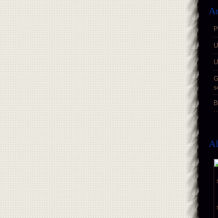
Ar
P
U
U
G
s
B
A