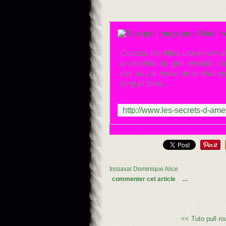
Coucou les filles une envie de
le modèle du gris revisité, j
cas ou j'ai envie de le chang
long et faire...
tissiaval Dominique Alice
commenter cet article
…
<< Tuto pull ro