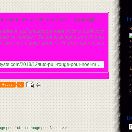
Pr
Tuto pull rouge pour Noël mon chichi - les secrets d'ametyste
N
 faire un pull chaud pour votre chichi à Noël voici
'adore ce modèle ! J'ai fait le pompon amovible au
er avec une aiguille garder le fil du pompon assez
http://www.les-secrets-d-ametyste.com/2018/12/tuto-pull-rouge-pour-noel-mon-chichi.html
À
p
d
Repost
0
c
b
f
Re
uge pour
Tuto pull rouge pour Noël... >>