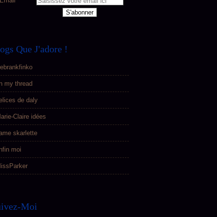
Email
ogs Que J'adore !
ebrankfinko
n my thread
elices de daly
arie-Claire idées
ame skarlette
nfin moi
issParker
uivez-Moi