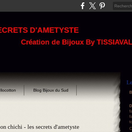
ECRETS D'AMETYSTE
Création de Bijoux By TISSIAVA
Le
llocotton
Blog Bijoux du Sud
B
D
f
f
t
n chichi - les secrets d'ametyste
C