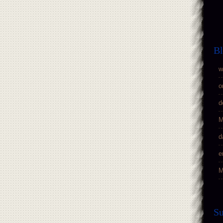
Bl
w
o
d
M
d
e
M
S