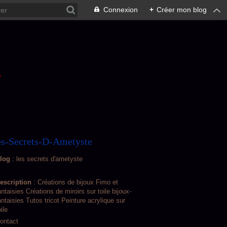
Connexion
+
Créer mon blog
L
s-Secrets-D-Ametyste
log
: les secrets d'ametyste
escription
: Créations de bijoux Fimo et
antaisies Créations de miroirs sur toile bijoux-
antaisies Tutos tricot Peinture acrylique sur
oile
ontact