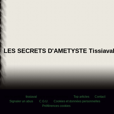
LES SECRETS D'AMETYSTE Tissiava
Voir le profil de
tissiaval
sur le portail Overblog
Top articles
Contact
Signaler un abus
C.G.U.
Cookies et données personnelles
Préférences cookies