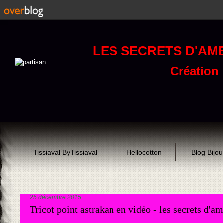
LES SECRETS D'AM
Création d
Tissiaval ByTissiaval
Hellocotton
Blog Bijo
25 décembre 2015
Tricot point astrakan en vidéo - les secrets d'a