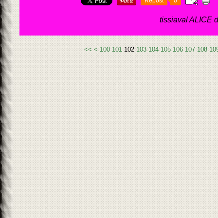
Repost
0
tissiaval ALICE 
<<
<
100
101
102
103
104
105
106
107
108
10