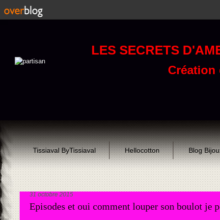
LES SECRETS D'AM
Création d
Tissiaval ByTissiaval
Hellocotton
Blog Bijo
31 octobre 2015
Episodes et oui comment louper son boulot je pe