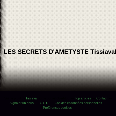
LES SECRETS D'AMETYSTE Tissiava
Voir le profil de
tissiaval
sur le portail Overblog
Top articles
Contact
Signaler un abus
C.G.U.
Cookies et données personnelles
Préférences cookies