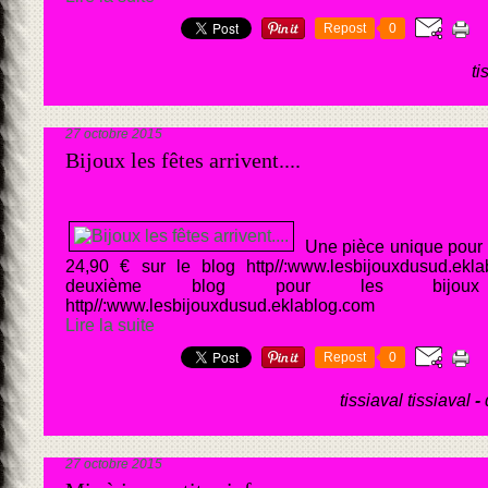
Repost
0
ti
27 octobre 2015
Bijoux les fêtes arrivent....
Une pièce unique pour l
24,90 € sur le blog http//:www.lesbijouxdusud.ekl
deuxième blog pour les bijoux
http//:www.lesbijouxdusud.eklablog.com
Lire la suite
Repost
0
tissiaval tissiaval
-
27 octobre 2015