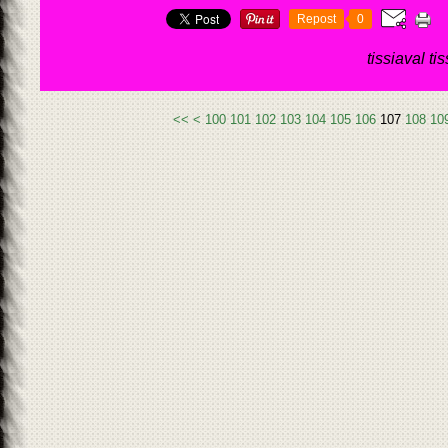
Repost
0
tissiaval ti
<<
<
100
101
102
103
104
105
106
107
108
10