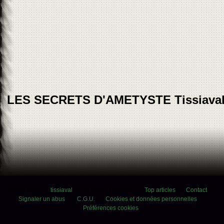
LES SECRETS D'AMETYSTE Tissiava
Voir le profil de
tissiaval
sur le portail Overblog
Top articles
Contact
Signaler un abus
C.G.U.
Cookies et données personnelles
Préférences cookies