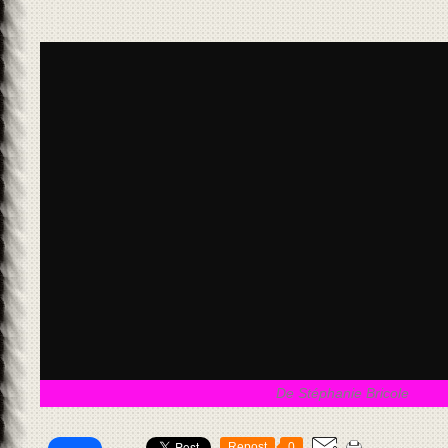
De Stéphanie Bricole
Repost
0