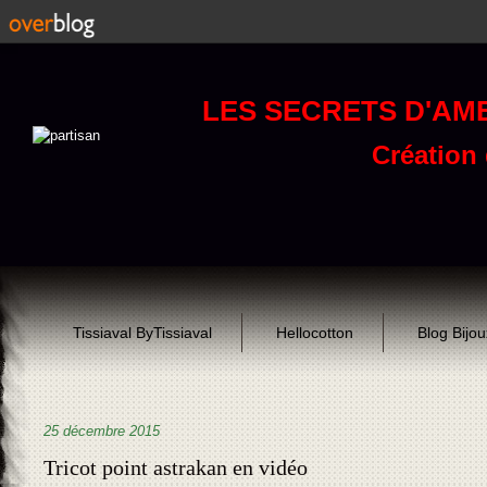
LES SECRETS D'AM
Création d
Tissiaval ByTissiaval
Hellocotton
Blog Bijo
25 décembre 2015
Tricot point astrakan en vidéo