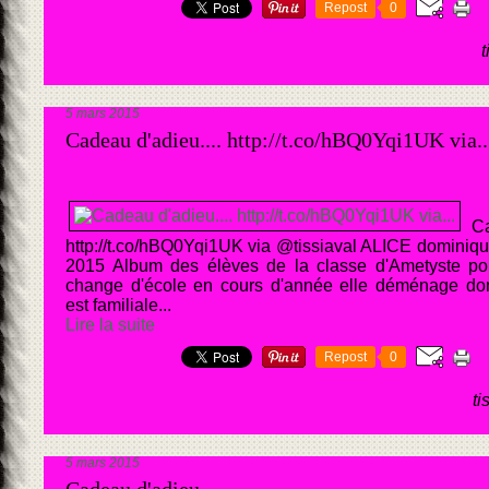
Repost
0
5 mars 2015
Cadeau d'adieu.... http://t.co/hBQ0Yqi1UK via..
C
http://t.co/hBQ0Yqi1UK via @tissiaval ALICE dominiqu
2015 Album des élèves de la classe d'Ametyste po
change d'école en cours d'année elle déménage do
est familiale...
Lire la suite
Repost
0
ti
5 mars 2015