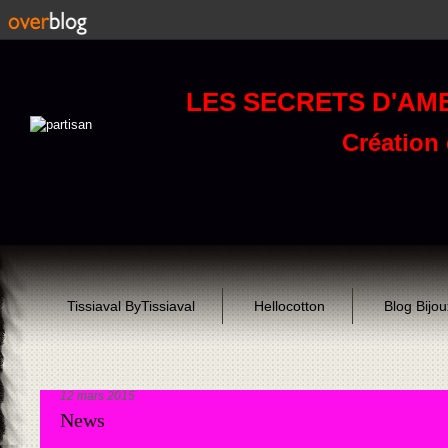
LES SECRETS D'AM
Création d
Tissiaval ByTissiaval
Hellocotton
Blog Bijo
12 mars 2015
News