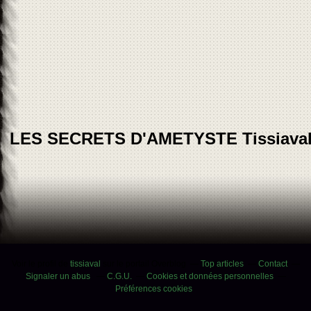
LES SECRETS D'AMETYSTE Tissiava
Voir le profil de
tissiaval
sur le portail Overblog
Top articles
Contact
Signaler un abus
C.G.U.
Cookies et données personnelles
Préférences cookies