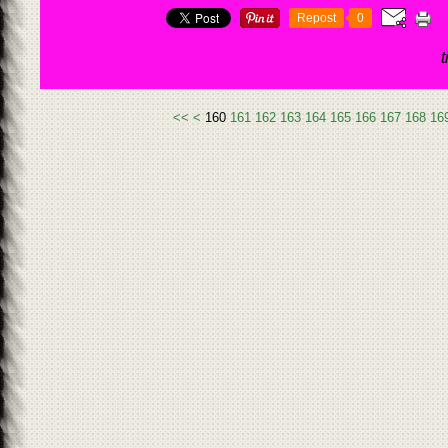
Repost
0
100
110
120
130
140
150
<<
<
160
161
162
163
164
165
166
167
168
16