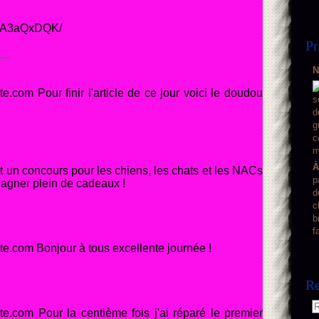
/uTA3aQxDQK/
Pr
...
N
.com Pour finir l'article de ce jour voici le doudou
À
t un concours pour les chiens, les chats et les NACs
p
 gagner plein de cadeaux !
d
c
b
f
e.com Bonjour à tous excellente journée !
Re
e.com Pour la centième fois j'ai réparé le premier