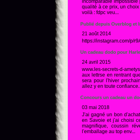
incomparable impossible p
qualité à ce prix, un choix
voilà : fdpc veu...
Publié depuis Overblog et 
21 août 2014
https://instagram.com/p/
Un cadeau dodo pour Harley
24 avril 2015
www.les-secrets-d-ametys
aux lettrse en rentrant que
sera pour l'hiver procha
allez y en toute confiance..
Concours un cadeau un dodo
03 mai 2018
J'ai gagné un bon d'achat
en Savoie et j'ai choisi 
magnifique, coussin réve
l'emballage au top env...