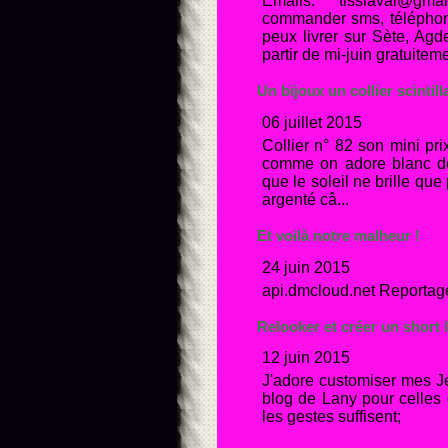
Emails: tissiaval@gm
commander sms, téléphone
peux livrer sur Sète, Agd
partir de mi-juin gratuitem
Un bijoux un collier scintil
06 juillet 2015
Collier n° 82 son mini prix
comme on adore blanc de 
que le soleil ne brille que
argenté câ...
Et voilà notre malheur !
24 juin 2015
api.dmcloud.net Reportage
Relooker et créer un short l
12 juin 2015
J'adore customiser mes Je
blog de Lany pour celles q
les gestes suffisent;