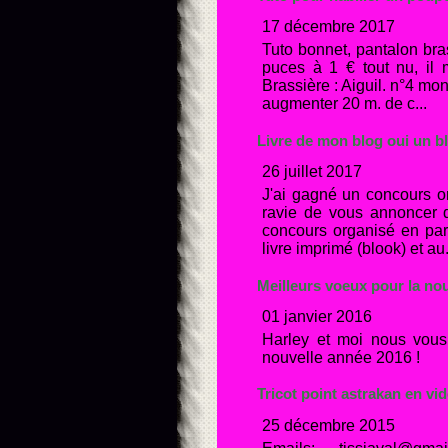
17 décembre 2017
Tuto bonnet, pantalon bra
puces à 1 € tout nu, il 
Brassière : Aiguil. n°4 mo
augmenter 20 m. de c...
Livre de mon blog oui un bl
26 juillet 2017
J'ai gagné un concours o
ravie de vous annoncer q
concours organisé en part
livre imprimé (blook) et au.
Meilleurs voeux pour la no
01 janvier 2016
Harley et moi nous vous
nouvelle année 2016 !
Tricot point astrakan en vid
25 décembre 2015