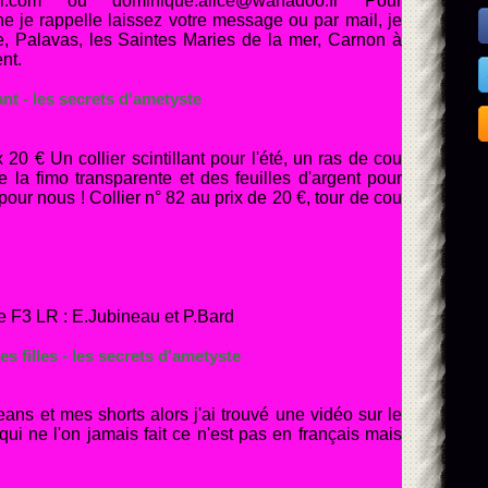
ail.com ou dominique.alice@wanadoo.fr Pour
 je rappelle laissez votre message ou par mail, je
e, Palavas, les Saintes Maries de la mer, Carnon à
ent.
lant - les secrets d'ametyste
 20 € Un collier scintillant pour l'été, un ras de cou
la fimo transparente et des feuilles d'argent pour
 pour nous ! Collier n° 82 au prix de 20 €, tour de cou
 F3 LR : E.Jubineau et P.Bard
es filles - les secrets d'ametyste
ans et mes shorts alors j'ai trouvé une vidéo sur le
ui ne l'on jamais fait ce n'est pas en français mais