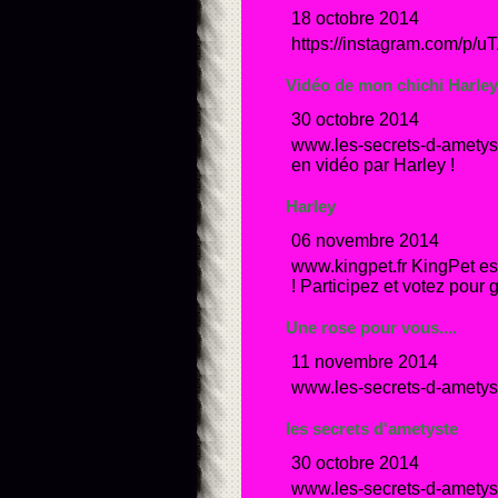
18 octobre 2014
https://instagram.com/p
Vidéo de mon chichi Harley.
30 octobre 2014
www.les-secrets-d-ametyste
en vidéo par Harley !
Harley
06 novembre 2014
www.kingpet.fr KingPet es
! Participez et votez pour
Une rose pour vous....
11 novembre 2014
www.les-secrets-d-ametyst
les secrets d'ametyste
30 octobre 2014
www.les-secrets-d-ametyst