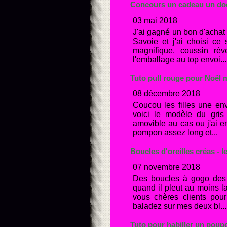
Concours un cadeau un dod
03 mai 2018
J'ai gagné un bon d'achat 
Savoie et j'ai choisi ce
magnifique, coussin réve
l'emballage au top envoi...
Tuto pull rouge pour Noël m
08 décembre 2018
Coucou les filles une env
voici le modèle du gris 
amovible au cas ou j'ai en
pompon assez long et...
Boucles d'oreilles créas - 
07 novembre 2018
Des boucles à gogo des m
quand il pleut au moins l
vous chères clients pour
baladez sur mes deux bl...
Tuto pour habiller un poupo