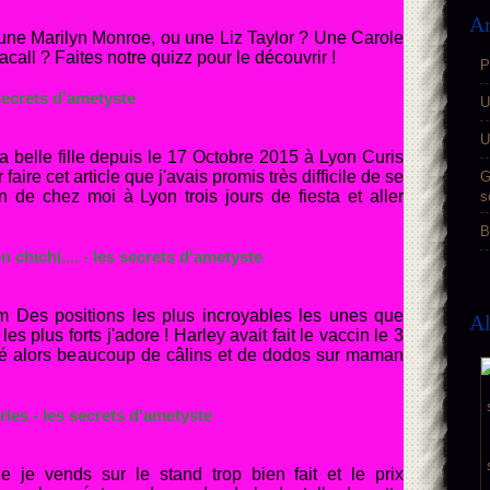
Ar
 une Marilyn Monroe, ou une Liz Taylor ? Une Carole
ll ? Faites notre quizz pour le découvrir !
P
 secrets d'ametyste
U
U
a belle fille depuis le 17 Octobre 2015 à Lyon Curis
ire cet article que j'avais promis très difficile de se
G
n de chez moi à Lyon trois jours de fiesta et aller
s
B
 chichi.... - les secrets d'ametyste
om Des positions les plus incroyables les unes que
A
les plus forts j'adore ! Harley avait fait le vaccin le 3
tigué alors beaucoup de câlins et de dodos sur maman
erles - les secrets d'ametyste
e je vends sur le stand trop bien fait et le prix