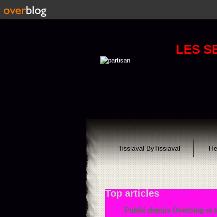
LES S
Tissiaval ByTissiaval
He
Top articles
Publié depuis Overblog et 