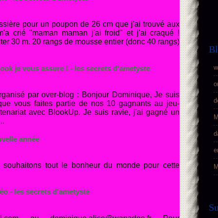
ssière pour un poupon de 26 cm que j'ai trouvé aux
m'a crié "maman maman j'ai froid" et j'ai craqué !
nter 30 m. 20 rangs de mousse entier (donc 40 rangs)
Bl
w
ook je vous assure ! - les secrets d'ametyste
o
rganisé par over-blog : Bonjour Dominique, Je suis
d
ue vous faites partie de nos 10 gagnants au jeu-
enariat avec BlookUp. Je suis ravie, j'ai gagné un
M
..
d
uvelle année
e
 souhaitons tout le bonheur du monde pour cette
M
éo - les secrets d'ametyste
S