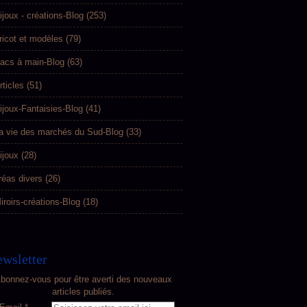
ijoux - créations-Blog
(253)
ricot et modèles
(79)
acs à main-Blog
(63)
rticles
(51)
ijoux-Fantaisies-Blog
(41)
a vie des marchés du Sud-Blog
(33)
ijoux
(28)
réas divers
(26)
iroirs-créations-Blog
(18)
wsletter
bonnez-vous pour être averti des nouveaux
articles publiés.