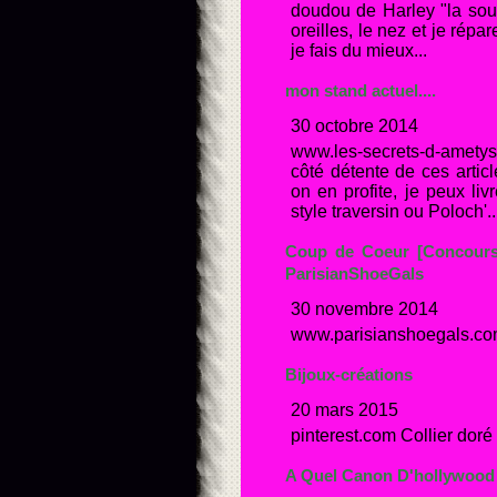
doudou de Harley "la souri
oreilles, le nez et je répa
je fais du mieux...
mon stand actuel....
30 octobre 2014
www.les-secrets-d-ametys
côté détente de ces artic
on en profite, je peux li
style traversin ou Poloch'..
Coup de Coeur [Concours
ParisianShoeGals
30 novembre 2014
www.parisianshoegals.c
Bijoux-créations
20 mars 2015
pinterest.com Collier doré
A Quel Canon D'hollywood