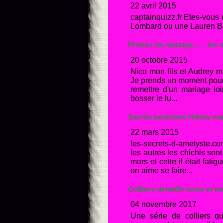
22 avril 2015
captainquizz.fr Etes-vous
Lombard ou une Lauren Baca
Photos de mariage.... - les
20 octobre 2015
Nico mon fils et Audrey m
Je prends un moment pour fa
remettre d'un mariage loi
bosser le lu...
Sacrés positions Harley mon
22 mars 2015
les-secrets-d-ametyste.c
les autres les chichis sont 
mars et cette il était fa
on aime se faire...
Colliers dentelle noire et p
04 novembre 2017
Une série de colliers qu