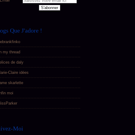
Email
ogs Que J'adore !
ebrankfinko
n my thread
elices de daly
arie-Claire idées
ame skarlette
nfin moi
issParker
uivez-Moi