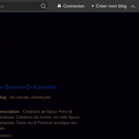
Connexion
+
Créer mon blog
L
s-Secrets-D-Ametyste
log
: les secrets d'ametyste
escription
: Créations de bijoux Fimo et
antaisies Créations de miroirs sur toile bijoux-
antaisies Tutos tricot Peinture acrylique sur
oile
ontact