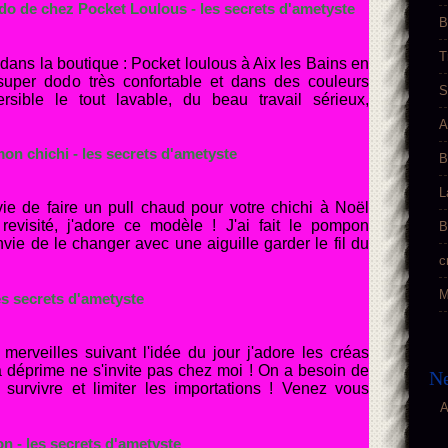
o de chez Pocket Loulous - les secrets d'ametyste
B
T
dans la boutique : Pocket loulous à Aix les Bains en
 super dodo très confortable et dans des couleurs
S
rsible le tout lavable, du beau travail sérieux,
A
on chichi - les secrets d'ametyste
B
L
ie de faire un pull chaud pour votre chichi à Noël
revisité, j'adore ce modèle ! J'ai fait le pompon
B
vie de le changer avec une aiguille garder le fil du
c
M
les secrets d'ametyste
erveilles suivant l'idée du jour j'adore les créas
a déprime ne s'invite pas chez moi ! On a besoin de
Ne
 survivre et limiter les importations ! Venez vous
A
n - les secrets d'ametyste