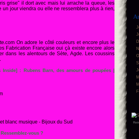
s grise" il dort avec mais lui arrache la queue, les
re un jour viendra ou elle ne ressemblera plus à rien,
Ar
J
J
D
te.com On adore le côté couleurs et encore plus le
les Fabrication Française oui çà existe encore alors
N
vrer dans les alentours de Sète, Agde. Les coussins
O
.
S
J
 Inside] : Rubens Barn, des amours de poupées |
M
M
F
om
 et blanc musique - Bijoux du Sud
Ret
 Ressemblez-vous ?