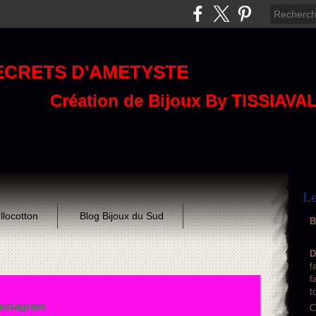
ECRETS D'AMETYSTE
Création de Bijoux By TISSIAVA
Le
llocotton
Blog Bijoux du Sud
B
D
f
f
t
Instagram
C