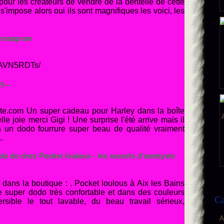
our les créateurs de vendre de la dentelle de cette
 s'impose alors oui ils sont magnifiques les voici, les
Instagram
r9AVN5RDTs/
....
te.com Un super cadeau pour Harley dans la boîte
lle joie merci Gigi ! Une surprise l'été arrive mais il
in un dodo fourrure super beau de qualité vraiment
.
 de chez Pocket loulous - les secrets d'ametyste
 dans la boutique : . Pocket loulous à Aix les Bains
ce super dodo très confortable et dans des couleurs
Ca
rsible le tout lavable, du beau travail sérieux,
A