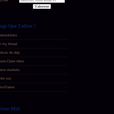
Email
ogs Que J'adore !
ebrankfinko
n my thread
elices de daly
arie-Claire idées
ame skarlette
nfin moi
issParker
uivez-Moi