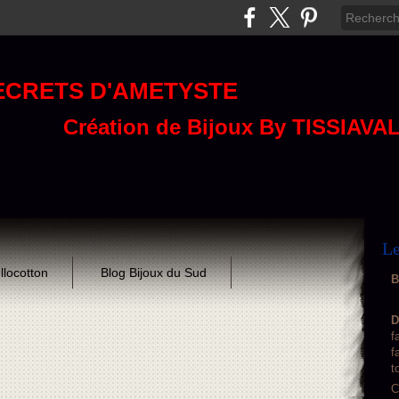
ECRETS D'AMETYSTE
Création de Bijoux By TISSIAVA
Le
llocotton
Blog Bijoux du Sud
B
D
f
f
t
C