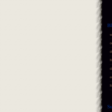
Bl
w
o
d
M
d
e
M
S