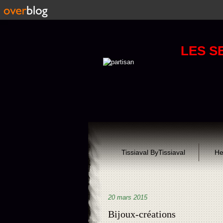
LES S
Tissiaval ByTissiaval
He
20 mars 2015
Bijoux-créations