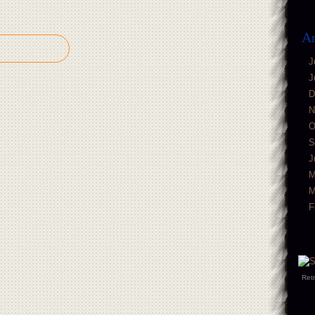
Ar
J
J
D
N
O
S
J
M
M
F
Ret