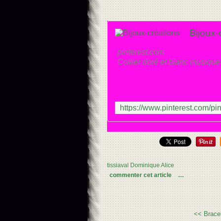
Bijoux-
pinterest.com
Collier doré et blanc musique
tissiaval Dominique Alice
commenter cet article
…
<< Bracel