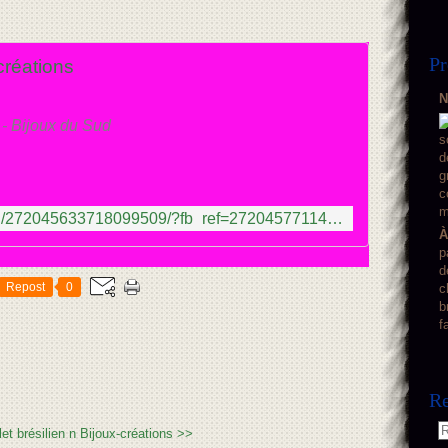
Pr
créations
N
 - Bijoux du Sud
https://www.pinterest.com/pin/272045633718099509/?fb_ref=272045771149282598%3Ac4a1855caba0a36f957fa58
À
p
d
Repost
0
c
b
f
Re
et brésilien n
Bijoux-créations >>