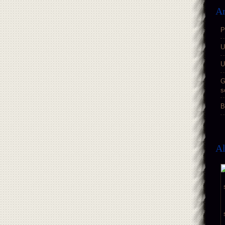
Ar
P
U
U
G
s
B
A