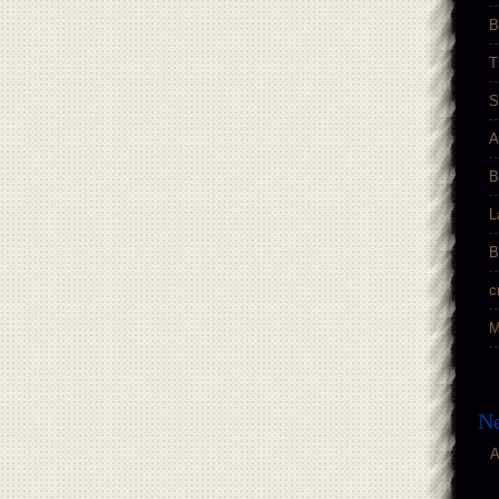
B
T
S
A
B
L
B
c
M
Ne
A