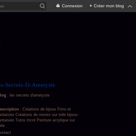
Connexion
+
Créer mon blog
L
s-Secrets-D-Ametyste
log
: les secrets d'ametyste
escription
: Créations de bijoux Fimo et
antaisies Créations de miroirs sur toile bijoux-
antaisies Tutos tricot Peinture acrylique sur
oile
ontact