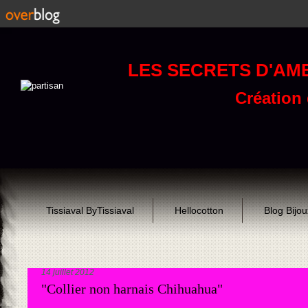
LES SECRETS D'AM
Création d
Tissiaval ByTissiaval
Hellocotton
Blog Bijo
14 juillet 2012
"Collier non harnais Chihuahua"