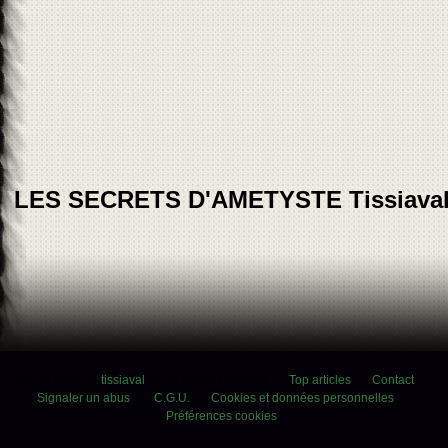
LES SECRETS D'AMETYSTE Tissiava
Voir le profil de
tissiaval
sur le portail Overblog
Top articles
Contact
Signaler un abus
C.G.U.
Cookies et données personnelles
Préférences cookies