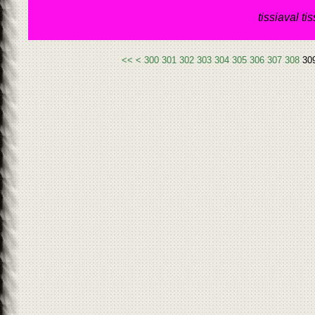
tissiaval ti
<<
<
300
301
302
303
304
305
306
307
308
30