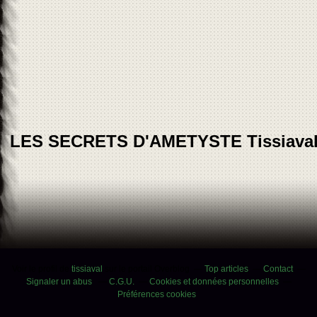
LES SECRETS D'AMETYSTE Tissiava
Voir le profil de
tissiaval
sur le portail Overblog
Top articles
Contact
Signaler un abus
C.G.U.
Cookies et données personnelles
Préférences cookies