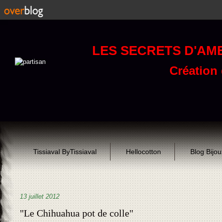
LES SECRETS D'AM
Création d
Tissiaval ByTissiaval
Hellocotton
Blog Bijo
13 juillet 2012
"Le Chihuahua pot de colle"