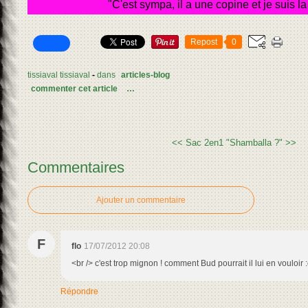
"C'est sympa, il a une copine et je suis la 
Repost
0
tissiaval tissiaval
-
dans
articles-blog
commenter cet article
…
<< Sac 2en1
"Shamballa ?" >>
Commentaires
Ajouter un commentaire
F
flo
17/07/2012 20:08
<br /> c'est trop mignon ! comment Bud pourrait il lui en vouloir :
Répondre