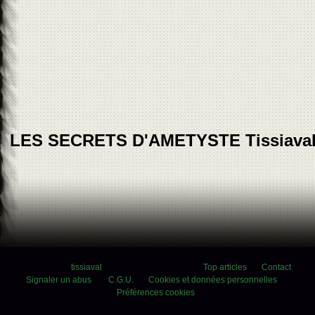
LES SECRETS D'AMETYSTE Tissiava
Voir le profil de
tissiaval
sur le portail Overblog
Top articles
Contact
Signaler un abus
C.G.U.
Cookies et données personnelles
Préférences cookies