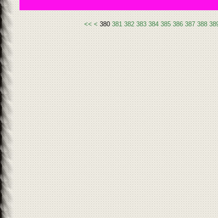
300
310
320
330
340
350
360
370
<<
<
380
381
382
383
384
385
386
387
388
38