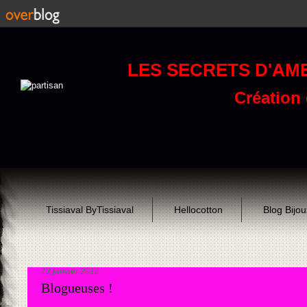
LES SECRETS D'AM
Création d
Tissiaval ByTissiaval
Hellocotton
Blog Bijo
12 janvier 2012
Blogueuses !