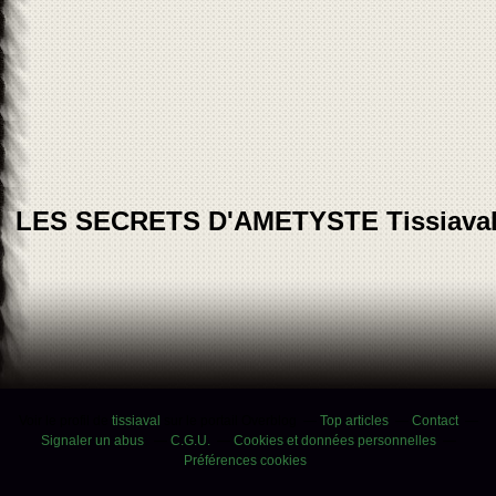
LES SECRETS D'AMETYSTE Tissiava
Voir le profil de
tissiaval
sur le portail Overblog
Top articles
Contact
Signaler un abus
C.G.U.
Cookies et données personnelles
Préférences cookies