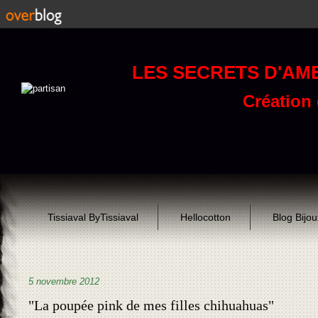
LES SECRETS D'AM
Création d
Tissiaval ByTissiaval
Hellocotton
Blog Bijo
5 novembre 2012
"La poupée pink de mes filles chihuahuas"