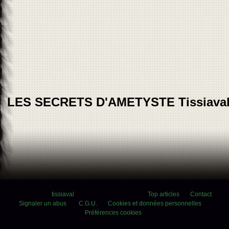
LES SECRETS D'AMETYSTE Tissiava
Voir le profil de
tissiaval
sur le portail Overblog
Top articles
Contact
Signaler un abus
C.G.U.
Cookies et données personnelles
Préférences cookies