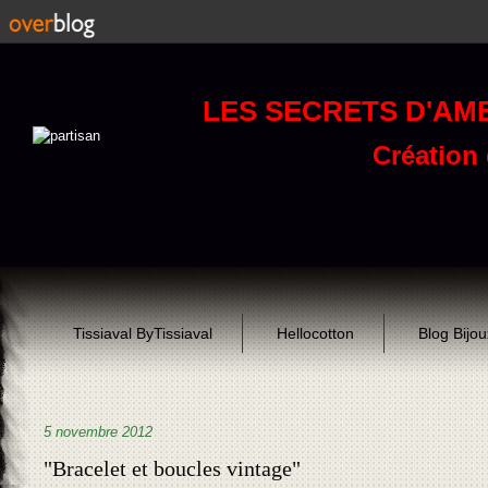
LES SECRETS D'AM
Création d
Tissiaval ByTissiaval
Hellocotton
Blog Bijo
5 novembre 2012
"Bracelet et boucles vintage"