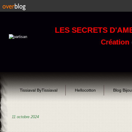
LES SECRETS D'AM
Création d
Tissiaval ByTissiaval
Hellocotton
Blog Bijo
11 octobre 2024