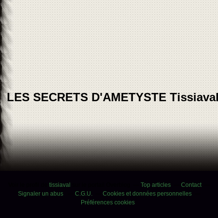
LES SECRETS D'AMETYSTE Tissiava
Voir le profil de
tissiaval
sur le portail Overblog
Top articles
Contact
Signaler un abus
C.G.U.
Cookies et données personnelles
Préférences cookies