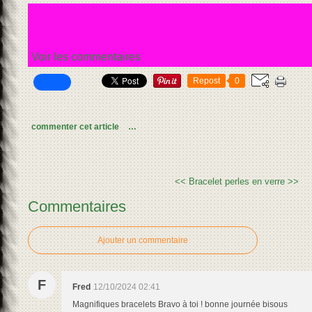
Voir les commentaires
Repost
0
commenter cet article
…
<<
Bracelet perles en verre >>
Commentaires
Ajouter un commentaire
F
Fred
12/10/2024 02:41
Magnifiques bracelets Bravo à toi ! bonne journée bisous