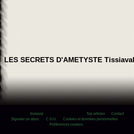
LES SECRETS D'AMETYSTE Tissiava
Voir le profil de
tissiaval
sur le portail Overblog
Top articles
Contact
Signaler un abus
C.G.U.
Cookies et données personnelles
Préférences cookies