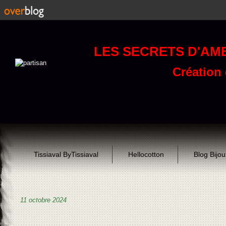
LES SECRETS D'AM
Création d
Tissiaval ByTissiaval
Hellocotton
Blog Bijo
11 octobre 2024