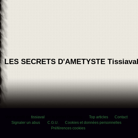
LES SECRETS D'AMETYSTE Tissiava
Voir le profil de
tissiaval
sur le portail Overblog
Top articles
Contact
Signaler un abus
C.G.U.
Cookies et données personnelles
Préférences cookies