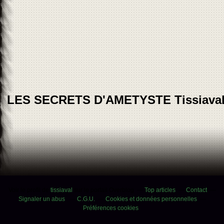
LES SECRETS D'AMETYSTE Tissiava
Voir le profil de
tissiaval
sur le portail Overblog
Top articles
Contact
Signaler un abus
C.G.U.
Cookies et données personnelles
Préférences cookies