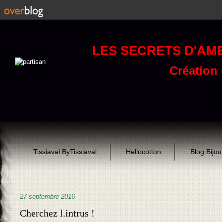
LES SECRETS D'AM
Création d
Tissiaval ByTissiaval
Hellocotton
Blog Bijo
27 septembre 2016
Cherchez l.intrus !