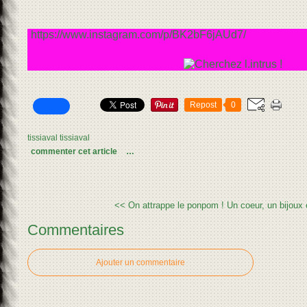
https://www.instagram.com/p/BK2bF6jAUd7/
Repost
0
tissiaval tissiaval
commenter cet article
…
<< On attrappe le ponpom !
Un coeur, un bijoux 
Commentaires
Ajouter un commentaire