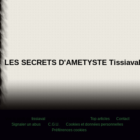
LES SECRETS D'AMETYSTE Tissiava
Voir le profil de
tissiaval
sur le portail Overblog
Top articles
Contact
Signaler un abus
C.G.U.
Cookies et données personnelles
Préférences cookies