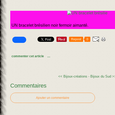
UN bracelet brésilien noir fermoir aimanté.
Repost
0
commenter cet article
…
<< Bijoux-créations
- Bijoux du Sud >
Commentaires
Ajouter un commentaire