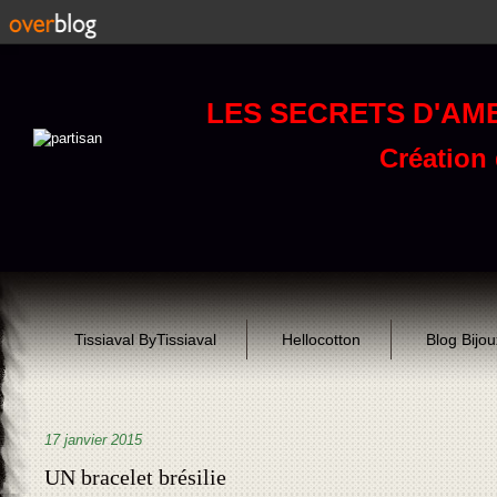
LES SECRETS D'AM
Création d
Tissiaval ByTissiaval
Hellocotton
Blog Bijo
17 janvier 2015
UN bracelet brésilie