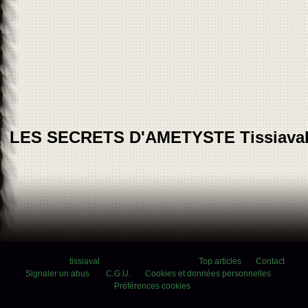
LES SECRETS D'AMETYSTE Tissiava
Voir le profil de
tissiaval
sur le portail Overblog
Top articles
Contact
Signaler un abus
C.G.U.
Cookies et données personnelles
Préférences cookies