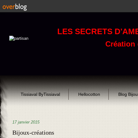
LES SECRETS D'AM
Création d
Tissiaval ByTissiaval
Hellocotton
Blog Bijo
17 janvier 2015
Bijoux-créations