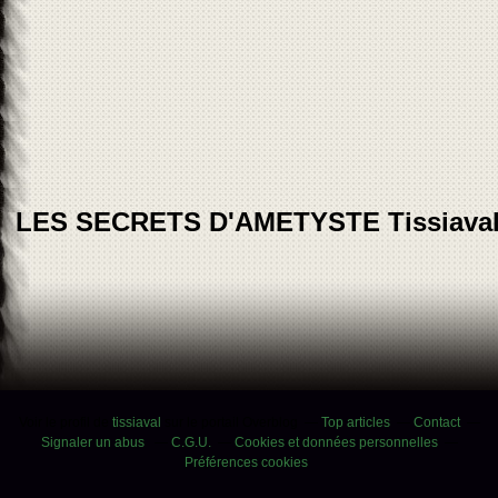
LES SECRETS D'AMETYSTE Tissiava
Voir le profil de
tissiaval
sur le portail Overblog
Top articles
Contact
Signaler un abus
C.G.U.
Cookies et données personnelles
Préférences cookies