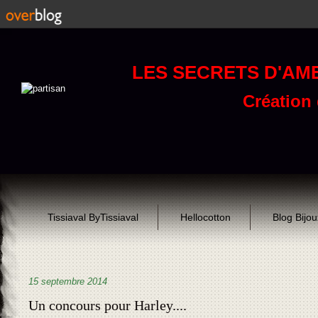
LES SECRETS D'AM
Création d
Tissiaval ByTissiaval
Hellocotton
Blog Bijo
15 septembre 2014
Un concours pour Harley....