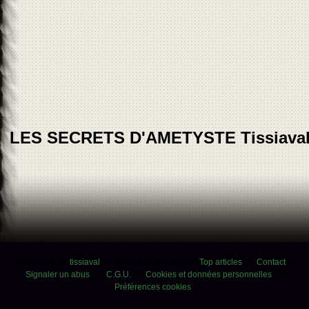
LES SECRETS D'AMETYSTE Tissiava
Voir le profil de
tissiaval
sur le portail Overblog
Top articles
Contact
Signaler un abus
C.G.U.
Cookies et données personnelles
Préférences cookies