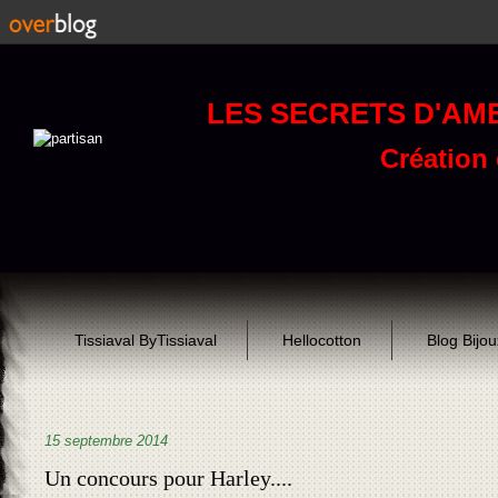
LES SECRETS D'AM
Création d
Tissiaval ByTissiaval
Hellocotton
Blog Bijo
15 septembre 2014
Un concours pour Harley....