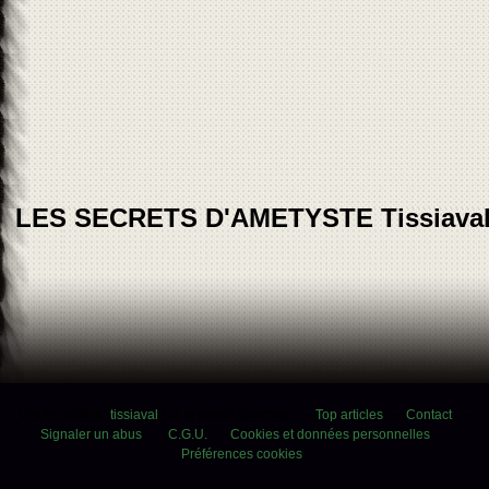
LES SECRETS D'AMETYSTE Tissiava
Voir le profil de
tissiaval
sur le portail Overblog
Top articles
Contact
Signaler un abus
C.G.U.
Cookies et données personnelles
Préférences cookies