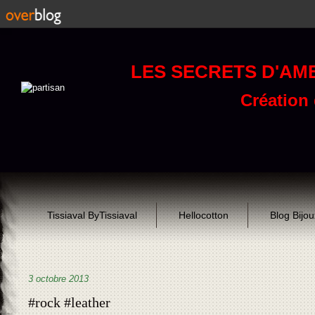
LES SECRETS D'AM
Création d
Tissiaval ByTissiaval
Hellocotton
Blog Bijo
3 octobre 2013
#rock #leather