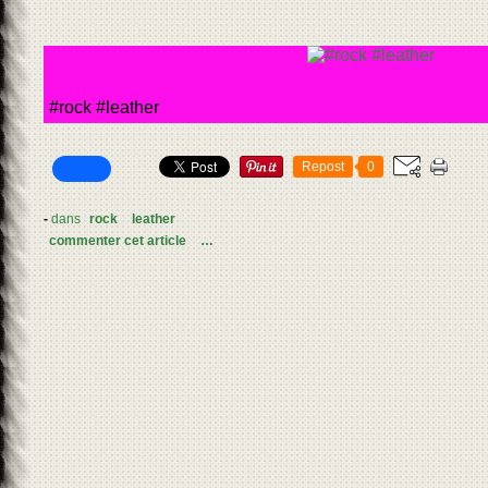
#rock #leather
Repost
0
-
dans
rock
leather
commenter cet article
…