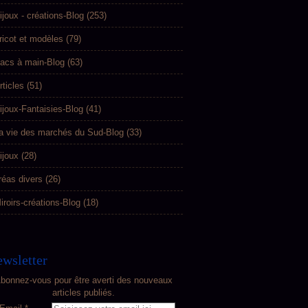
ijoux - créations-Blog
(253)
ricot et modèles
(79)
acs à main-Blog
(63)
rticles
(51)
ijoux-Fantaisies-Blog
(41)
a vie des marchés du Sud-Blog
(33)
ijoux
(28)
réas divers
(26)
iroirs-créations-Blog
(18)
wsletter
bonnez-vous pour être averti des nouveaux
articles publiés.