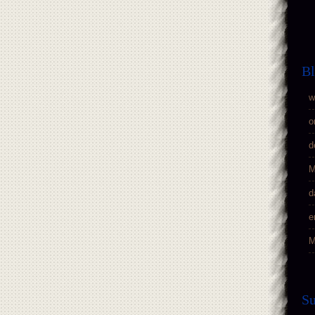
Bl
w
o
d
M
d
e
M
S