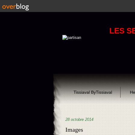
LES S
Tissiaval ByTissiaval
He
28 octobre 2014
Images