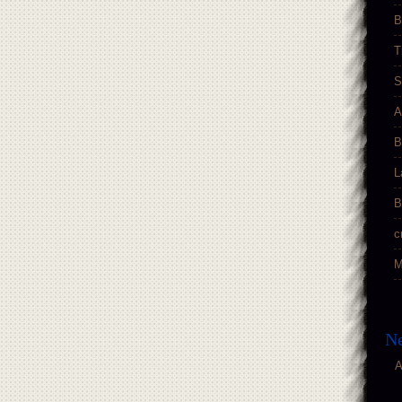
B
T
S
A
B
L
B
c
M
Ne
A