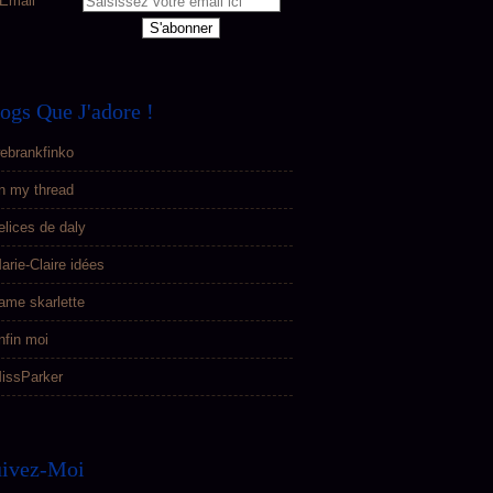
Email
ogs Que J'adore !
ebrankfinko
n my thread
elices de daly
arie-Claire idées
ame skarlette
nfin moi
issParker
uivez-Moi