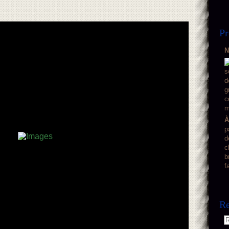
Pr
N
À
p
d
c
b
f
Re