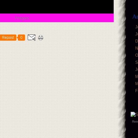
Ar
Images
J
J
Repost
0
D
N
O
S
J
M
M
F
Ret