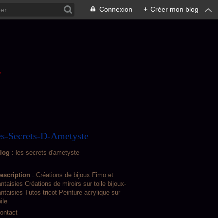
Connexion
+
Créer mon blog
L
s-Secrets-D-Ametyste
log
: les secrets d'ametyste
escription
: Créations de bijoux Fimo et
antaisies Créations de miroirs sur toile bijoux-
antaisies Tutos tricot Peinture acrylique sur
oile
ontact