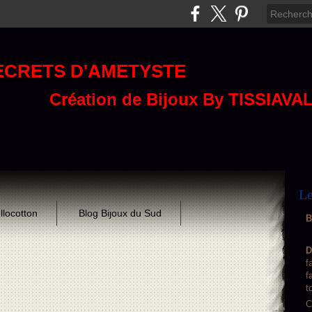
ECRETS D'AMETYSTE
Création de Bijoux By TISSIAVA
Le
llocotton
Blog Bijoux du Sud
B
D
f
f
t
C