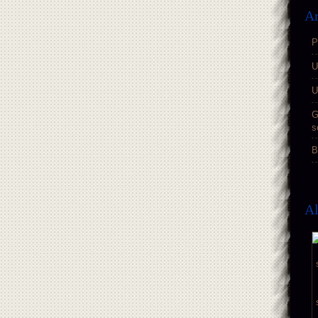
Ar
P
U
U
G
s
B
A