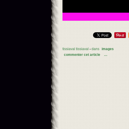
tissiaval tissiaval
-
dans
images
commenter cet article
…