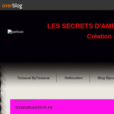
LES SECRETS D'AM
Création d
Tissiaval ByTissiaval
Hellocotton
Blog Bijo
1 février 2017
stranamasterov.ru