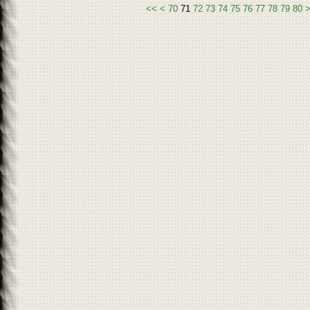
10
20
30
40
50
60
9
1
2
3
<<
<
70
71
72
73
74
75
76
77
78
79
80