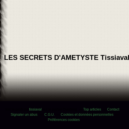
LES SECRETS D'AMETYSTE Tissiava
Voir le profil de
tissiaval
sur le portail Overblog
Top articles
Contact
Signaler un abus
C.G.U.
Cookies et données personnelles
Préférences cookies