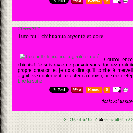
Repost
0
13 mars 2017
Tuto pull chihuahua argenté et doré
Coucou encor
chichis ! Je suis ravie de pouvoir vous donnez grat
propre création et je dois dire qu'il tombe à mervei
aiguilles simplement la couleur à choisir, un souci télé
Lire la suite
Repost
0
tissiaval tissia
10
20
30
40
50
8
9
1
2
3
<<
<
60
61
62
63
64
65
66
67
68
69
70