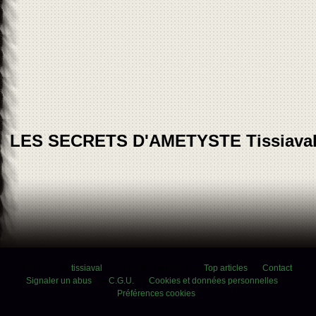
LES SECRETS D'AMETYSTE Tissiava
Voir le profil de
tissiaval
sur le portail Overblog
Top articles
Contact
Signaler un abus
C.G.U.
Cookies et données personnelles
Préférences cookies