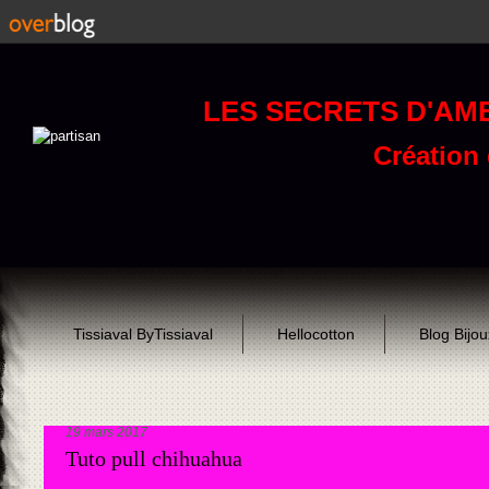
LES SECRETS D'AM
Création d
Tissiaval ByTissiaval
Hellocotton
Blog Bijo
19 mars 2017
Tuto pull chihuahua