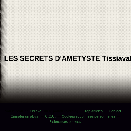
LES SECRETS D'AMETYSTE Tissiava
Voir le profil de
tissiaval
sur le portail Overblog
Top articles
Contact
Signaler un abus
C.G.U.
Cookies et données personnelles
Préférences cookies