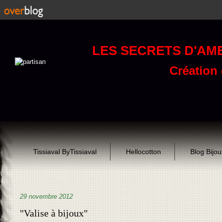
LES SECRETS D'AM
Création d
Tissiaval ByTissiaval
Hellocotton
Blog Bijo
29 novembre 2012
"Valise à bijoux"