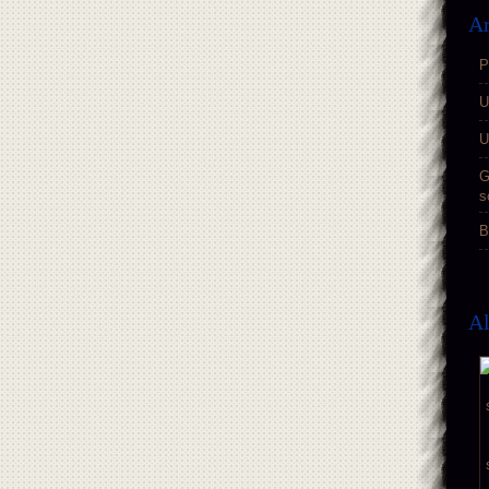
Ar
P
U
U
G
s
B
A