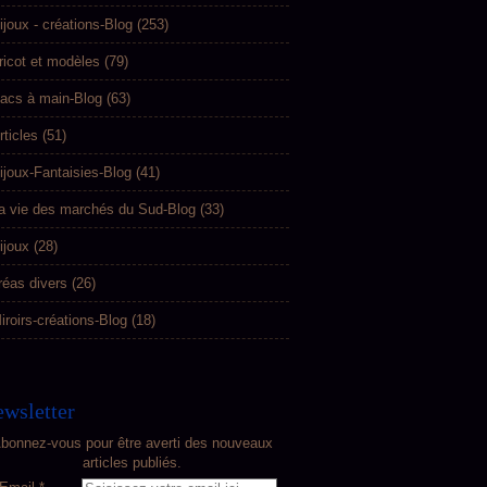
ijoux - créations-Blog
(253)
ricot et modèles
(79)
acs à main-Blog
(63)
rticles
(51)
ijoux-Fantaisies-Blog
(41)
a vie des marchés du Sud-Blog
(33)
ijoux
(28)
réas divers
(26)
iroirs-créations-Blog
(18)
wsletter
bonnez-vous pour être averti des nouveaux
articles publiés.