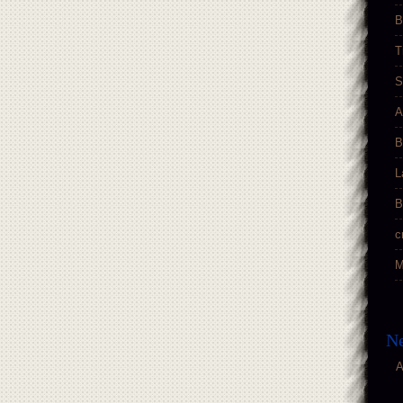
B
T
S
A
B
L
B
c
M
Ne
A