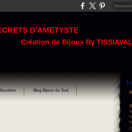
ECRETS D'AMETYSTE
Création de Bijoux By TISSIAVA
Le
llocotton
Blog Bijoux du Sud
B
D
f
f
t
C