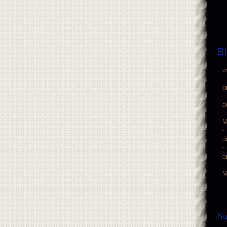
Bl
w
o
d
M
d
e
M
S