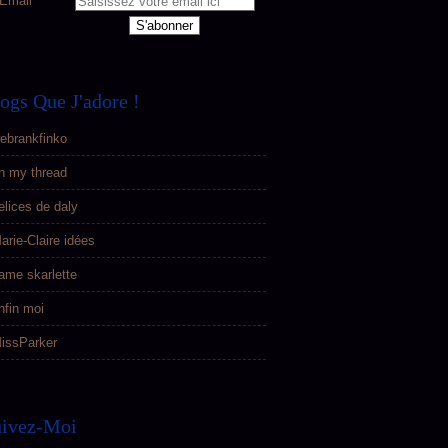
Email
ogs Que J'adore !
ebrankfinko
n my thread
elices de daly
arie-Claire idées
ame skarlette
nfin moi
issParker
uivez-Moi