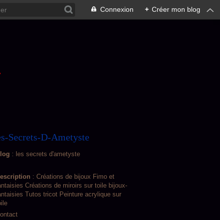
Connexion
+
Créer mon blog
L
s-Secrets-D-Ametyste
log
: les secrets d'ametyste
escription
: Créations de bijoux Fimo et
antaisies Créations de miroirs sur toile bijoux-
antaisies Tutos tricot Peinture acrylique sur
oile
ontact