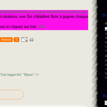
Pr
So créative box
t créations, une
à gagner chaque
N
link
s ici cliquez sur link :
Repost
0
À
p
d
c
b
"Tuto bague Alu"
"Bijoux" >>
f
Re