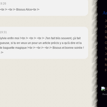
19:26
br /> <br /> Bisous Alice<br />
Ar
J
J
D
19:31
N
lvie enfin moi !<br /> <br /> <br /> J'en fait très souvent, çà fait
O
gueuse, si tu en veux un pour un article précis y a qu'à dire et la
 baguette magique !<br /> <br /> <br /> Bisous et bonne soirée !
S
 />
J
M
M
F
Ret