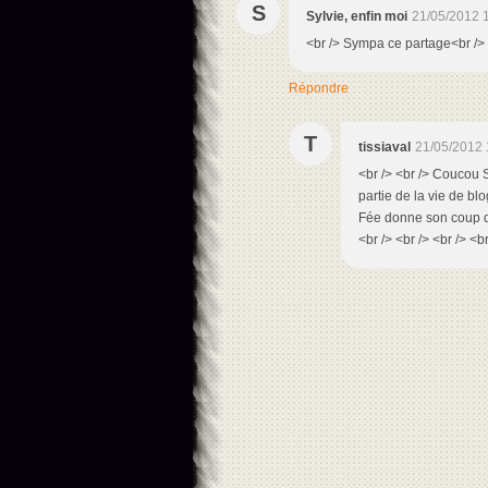
S
Sylvie, enfin moi
21/05/2012 
<br /> Sympa ce partage<br /> <
Répondre
T
tissiaval
21/05/2012 
<br /> <br /> Coucou Sy
partie de la vie de blo
Fée donne son coup de
<br /> <br /> <br /> <br