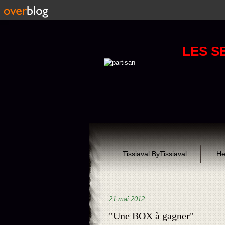
LES S
Tissiaval ByTissiaval
He
21 mai 2012
"Une BOX à gagner"