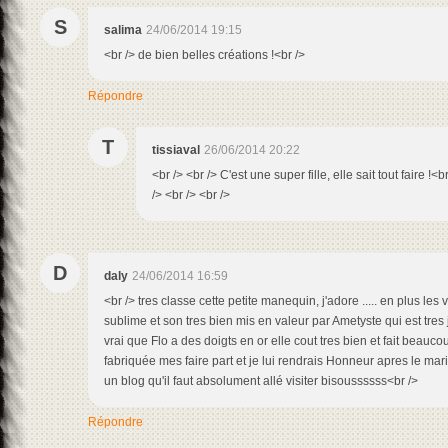
S
salima
24/06/2014 19:15
<br /> de bien belles créations !<br />
Répondre
T
tissiaval
26/06/2014 20:22
<br /> <br /> C'est une super fille, elle sait tout faire !<
/> <br /> <br />
D
daly
24/06/2014 16:59
<br /> tres classe cette petite manequin, j'adore ..... en plus le
sublime et son tres bien mis en valeur par Ametyste qui est tres jo
vrai que Flo a des doigts en or elle cout tres bien et fait beauco
fabriquée mes faire part et je lui rendrais Honneur apres le mari
un blog qu'il faut absolument allé visiter bisoussssss<br />
Répondre