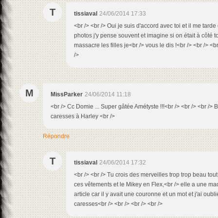
T
tissiaval
24/06/2014 17:33
<br /> <br /> Oui je suis d'accord avec toi et il me tarde 
photos j'y pense souvent et imagine si on était à côté tou
massacre les filles je<br /> vous le dis !<br /> <br /> <b
/>
M
MissParker
24/06/2014 11:18
<br /> Cc Domie ... Super gâtée Amétyste !!!<br /> <br /> <br /> B
caresses à Harley <br />
Répondre
T
tissiaval
24/06/2014 17:32
<br /> <br /> Tu crois des merveilles trop trop beau tou
ces vêtements et le Mikey en Flex,<br /> elle a une mach
article car il y avait une couronne et un mot et j'ai oubli
caresses<br /> <br /> <br /> <br />