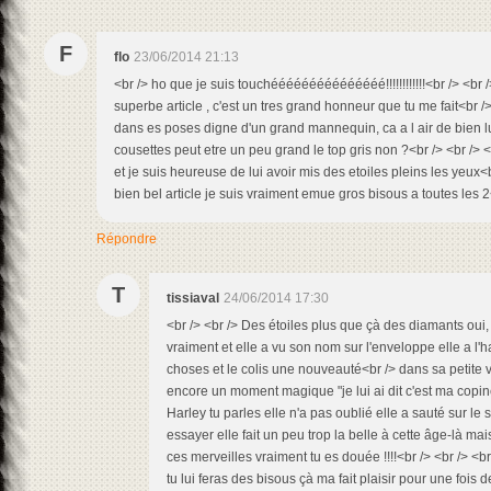
F
flo
23/06/2014 21:13
<br /> ho que je suis touchééééééééééééééé!!!!!!!!!!!!<br /> <br 
superbe article , c'est un tres grand honneur que tu me fait<br /
dans es poses digne d'un grand mannequin, ca a l air de bien lu
cousettes peut etre un peu grand le top gris non ?<br /> <br /> <
et je suis heureuse de lui avoir mis des etoiles pleins les yeux<b
bien bel article je suis vraiment emue gros bisous a toutes les 2
Répondre
T
tissiaval
24/06/2014 17:30
<br /> <br /> Des étoiles plus que çà des diamants oui, 
vraiment et elle a vu son nom sur l'enveloppe elle a l
choses et le colis une nouveauté<br /> dans sa petite 
encore un moment magique "je lui ai dit c'est ma copin
Harley tu parles elle n'a pas oublié elle a sauté sur le s
essayer elle fait un peu trop la belle à cette âge-là mai
ces merveilles vraiment tu es douée !!!!<br /> <br /> <br /
tu lui feras des bisous çà ma fait plaisir pour une fois d