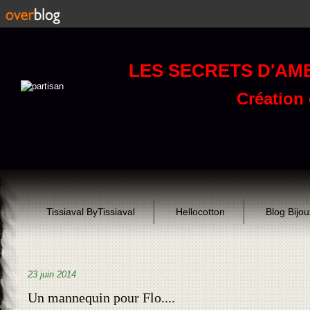
LES SECRETS D'AM
Création d
Tissiaval ByTissiaval
Hellocotton
Blog Bijo
23 juin 2014
Un mannequin pour Flo....