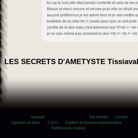
toi car tu vois elle était jamais contente et cela ne me pl
BIsous et merci encore et encore pour elle on dirait 
aucune préférence je les adore tous et je vais mettre u
bretelles de la robe<br /> j'avais peur que ce soit just
j'arrête de le dire mais c'est tellement vrai !!!!<br /> <b
je ne sais même pas comment le dire !<br /> <br /> <br 
LES SECRETS D'AMETYSTE Tissiava
Voir le profil de
tissiaval
sur le portail Overblog
Top articles
Contact
Signaler un abus
C.G.U.
Cookies et données personnelles
Préférences cookies