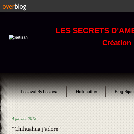
LES SECRETS D'AM
Création d
Tissiaval ByTissiaval
Hellocotton
Blog Bijo
4 janvier 2013
"Chihuahua j'adore"