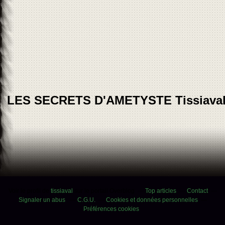
LES SECRETS D'AMETYSTE Tissiava
Voir le profil de
tissiaval
sur le portail Overblog
Top articles
Contact
Signaler un abus
C.G.U.
Cookies et données personnelles
Préférences cookies