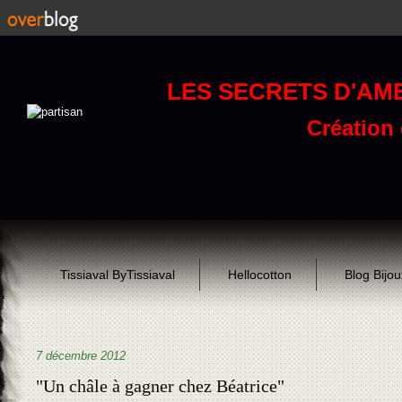
LES SECRETS D'AM
Création d
Tissiaval ByTissiaval
Hellocotton
Blog Bijo
7 décembre 2012
"Un châle à gagner chez Béatrice"