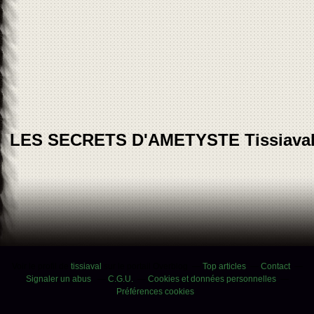
LES SECRETS D'AMETYSTE Tissiava
Voir le profil de
tissiaval
sur le portail Overblog
Top articles
Contact
Signaler un abus
C.G.U.
Cookies et données personnelles
Préférences cookies