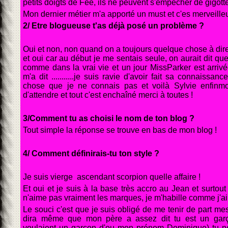
petits doigts de Fée, ils ne peuvent s'empêcher de gigotte
Mon dernier métier m'a apporté un must et c'es merveille
2/ Etre blogueuse t'as déjà posé un problème ?
Oui et non, non quand on a toujours quelque chose à dire
et oui car au début je me sentais seule, on aurait dit q
comme dans la vrai vie et un jour MissParker est arr
m'a dit ...........je suis ravie d'avoir fait sa connaissan
chose que je ne connais pas et voilà Sylvie enfinmoi
d'attendre et tout c'est enchaîné merci à toutes !
3/Comment tu as choisi le nom de ton blog ?
Tout simple la réponse se trouve en bas de mon blog !
4/ Comment définirais-tu ton style ?
Je suis vierge ascendant scorpion quelle affaire !
Et oui et je suis à la base très accro au Jean et surtout
n'aime pas vraiment les marques, je m'habille comme j'ai 
Le souci c'est que je suis obligé de me tenir de part m
dira même que mon père a assez dit tu est un gar
voulaient un garçon d'ou mon prénom Dominique) tu ne