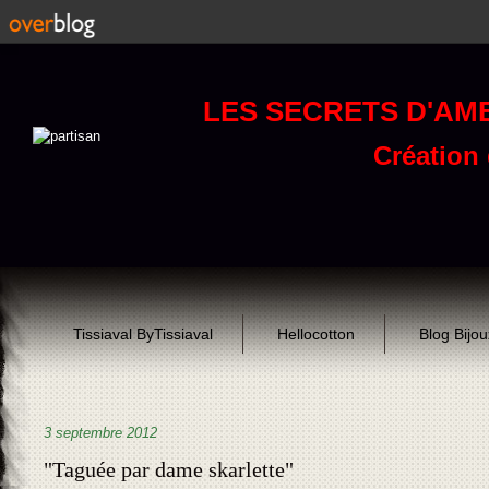
LES SECRETS D'AM
Création d
Tissiaval ByTissiaval
Hellocotton
Blog Bijo
3 septembre 2012
"Taguée par dame skarlette"