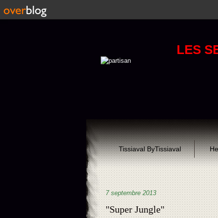
LES S
Tissiaval ByTissiaval
He
7 septembre 2013
"Super Jungle"