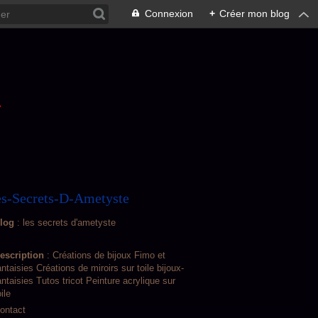
Connexion
+
Créer mon blog
L
s-Secrets-D-Ametyste
log
: les secrets d'ametyste
escription
: Créations de bijoux Fimo et
antaisies Créations de miroirs sur toile bijoux-
antaisies Tutos tricot Peinture acrylique sur
oile
ontact