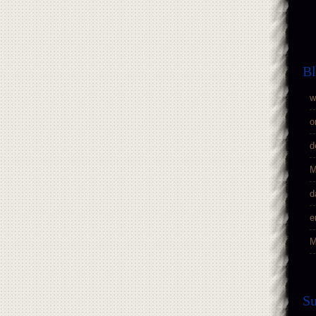
Bl
w
o
d
M
d
e
M
S