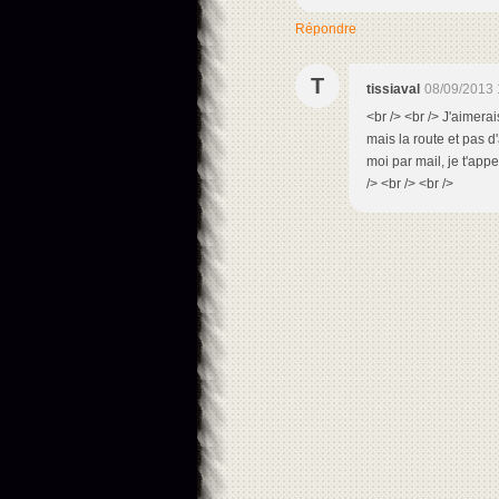
Répondre
T
tissiaval
08/09/2013 
<br /> <br /> J'aimerai
mais la route et pas d'
moi par mail, je t'appe
/> <br /> <br />