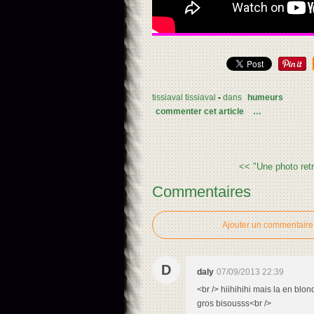
tissiaval tissiaval
-
dans
humeurs
commenter cet article
…
<< "Une photo retr
Commentaires
Ajouter un commentaire
D
daly
07/09/2013 22:39
<br /> hiihihihi mais la en blond
gros bisousss<br />