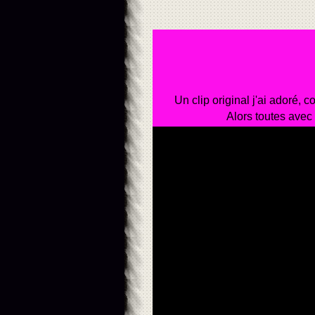
Un clip original j'ai adoré, c
Alors toutes avec