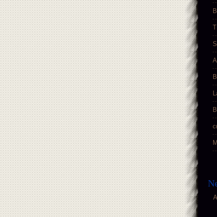
B
T
S
A
B
L
B
c
M
Ne
A