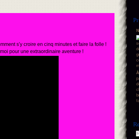
Pr
N
omment s'y croire en cinq minutes et faire la folle !
 moi pour une extraordinaire aventure !
À
p
d
c
b
f
Re