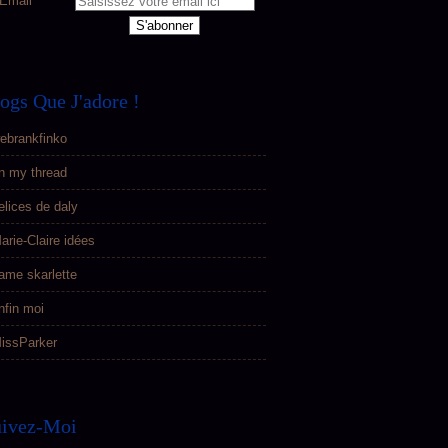
Email
ogs Que J'adore !
ebrankfinko
n my thread
elices de daly
arie-Claire idées
ame skarlette
nfin moi
issParker
uivez-Moi