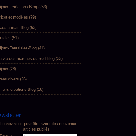
ijoux - créations-Blog
(253)
ricot et modèles
(79)
acs à main-Blog
(63)
rticles
(51)
ijoux-Fantaisies-Blog
(41)
a vie des marchés du Sud-Blog
(33)
ijoux
(28)
réas divers
(26)
iroirs-créations-Blog
(18)
wsletter
bonnez-vous pour être averti des nouveaux
articles publiés.