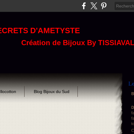
ECRETS D'AMETYSTE
Création de Bijoux By TISSIAVA
Le
llocotton
Blog Bijoux du Sud
B
D
f
f
t
C