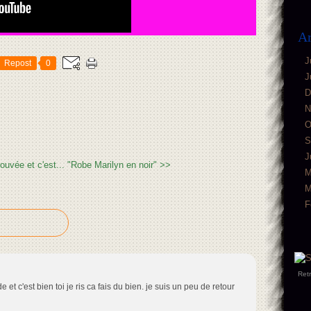
Ar
J
Repost
0
J
D
N
O
S
J
ouvée et c'est...
"Robe Marilyn en noir" >>
M
M
F
Ret
e et c'est bien toi je ris ca fais du bien. je suis un peu de retour