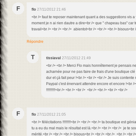
F
flo
27/11/2012 21:46
<br /> faut te reposer maintenant quant a des suggestions vis a 
moment je n ai rien dautre a dire<br /> que " chapeau bas" car t
travail<br /> <br /> <br /> abientot<br /> <br /> <br /> bisous<br 
Répondre
T
tissiaval
27/11/2012 21:49
<br /> <br /> Merci Flo mais honnêtement je pensais ne
acharnée pour ne pas faire de frais d'une boutique clé
dur et çà fait peur !<br /> <br /> <br /> Je suis conten
Paypal c'est énervant attendre encore et encore !<br /> 
!!!!!!!!!!<br /> <br /> <br /> <br /> <br /> <br /> <br />
F
flo
27/11/2012 21:05
<br /> félécitations !!!!!!!!!<br /> <br /> <br /> ta boutique est génia
tu a eu du mal mais le résultat est là.<br /> <br /> <br /> je te so
mérité.<br /> <br /> <br /> bisous<br /> <br /> <br /> <br /> <br /