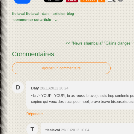
tissiaval tissiaval
-
dans
articles-blog
commenter cet article
…
<< "News shamballa"
"Câlins d'anges"
Commentaires
Ajouter un commentaire
D
Daly
28/11/2012 20:24
<br /> YOUPI, YOUPI, tu as reussi bravo je suis trop contente pou
copine qui veux des trucs pour noel, bravo bravo bisousbisous
Répondre
T
tissiaval
29/11/2012 10:04