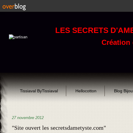
LES SECRETS D'AM
Création d
Tissiaval ByTissiaval
Hellocotton
Blog Bijo
27 novembre 2012
"Site ouvert les secretsdametyste.com"