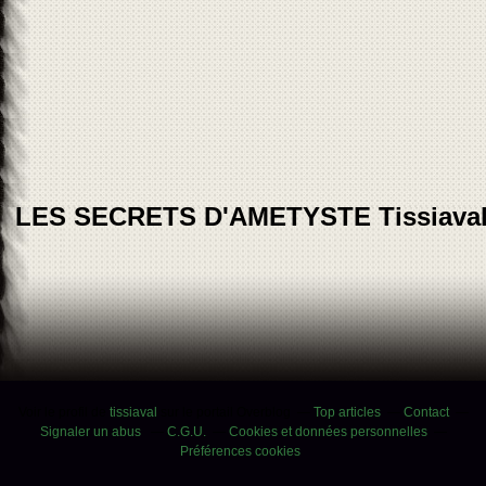
LES SECRETS D'AMETYSTE Tissiava
Voir le profil de
tissiaval
sur le portail Overblog
Top articles
Contact
Signaler un abus
C.G.U.
Cookies et données personnelles
Préférences cookies