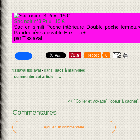
Sac noir n°3 Prix : 15 €
Sac en simili Poche intérieure Double poche fermetur
Bandoulière amovible Prix : 15 €
par Tissiaval
Repost
0
tissiaval tissiaval
-
dans
sacs à main-blog
commenter cet article
…
<< "Collier et voyage"
"coeur à gagner"
Commentaires
Ajouter un commentaire