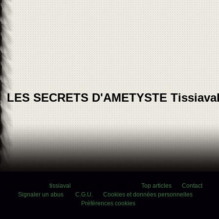
LES SECRETS D'AMETYSTE Tissiava
Voir le profil de
tissiaval
sur le portail Overblog
Top articles
Contact
Signaler un abus
C.G.U.
Cookies et données personnelles
Préférences cookies