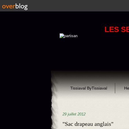
LES S
Tissiaval ByTissiaval
He
29 juillet 2012
"Sac drapeau anglais"