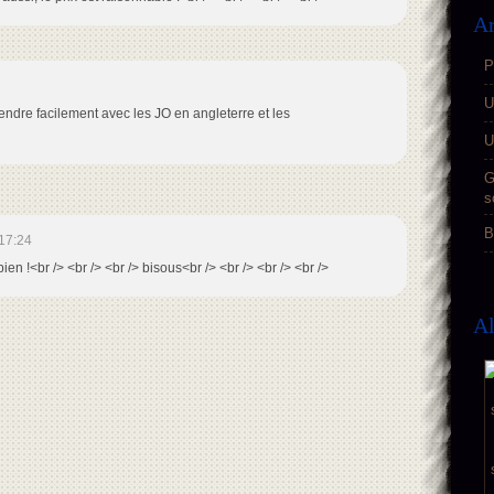
Ar
P
U
 vendre facilement avec les JO en angleterre et les
U
G
s
B
17:24
bien !<br /> <br /> <br /> bisous<br /> <br /> <br /> <br />
A