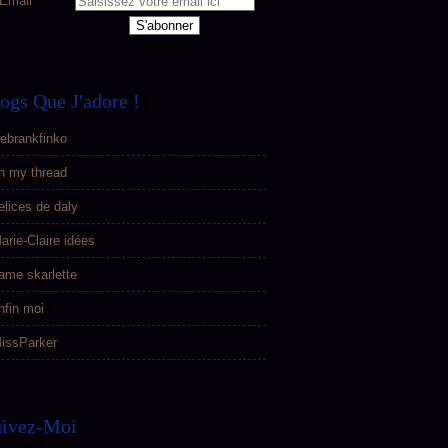
Email
ogs Que J'adore !
ebrankfinko
n my thread
elices de daly
arie-Claire idées
ame skarlette
nfin moi
issParker
uivez-Moi