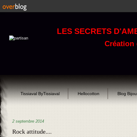
LES SECRETS D'AM
Création d
Tissiaval ByTissiaval
Hellocotton
Blog Bijo
2 septembre 2014
Rock attitude....