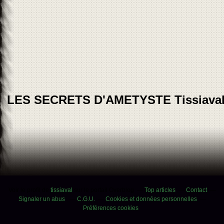
LES SECRETS D'AMETYSTE Tissiava
Voir le profil de
tissiaval
sur le portail Overblog
Top articles
Contact
Signaler un abus
C.G.U.
Cookies et données personnelles
Préférences cookies