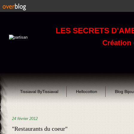
LES SECRETS D'AM
Création d
Tissiaval ByTissiaval
Hellocotton
Blog Bijo
24 février 2012
"Restaurants du coeur"