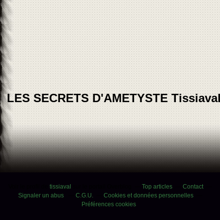
LES SECRETS D'AMETYSTE Tissiava
Voir le profil de
tissiaval
sur le portail Overblog
Top articles
Contact
Signaler un abus
C.G.U.
Cookies et données personnelles
Préférences cookies