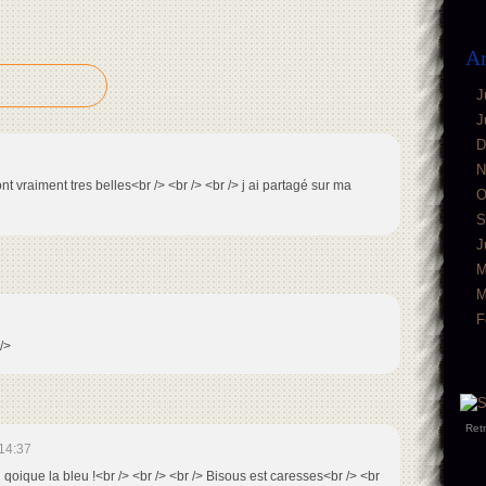
Ar
J
J
D
N
nt vraiment tres belles<br /> <br /> <br /> j ai partagé sur ma
O
S
J
M
M
F
/>
Ret
14:37
i qoique la bleu !<br /> <br /> <br /> Bisous est caresses<br /> <br