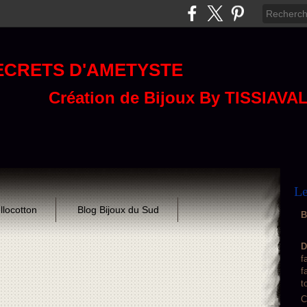
ECRETS D'AMETYSTE
Création de Bijoux By TISSIAVA
Le
llocotton
Blog Bijoux du Sud
B
D
f
f
t
C