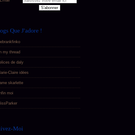
Email
ogs Que J'adore !
ebrankfinko
n my thread
elices de daly
arie-Claire idées
ame skarlette
nfin moi
issParker
uivez-Moi