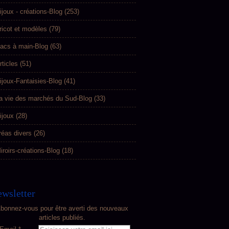
ijoux - créations-Blog
(253)
ricot et modèles
(79)
acs à main-Blog
(63)
rticles
(51)
ijoux-Fantaisies-Blog
(41)
a vie des marchés du Sud-Blog
(33)
ijoux
(28)
réas divers
(26)
iroirs-créations-Blog
(18)
wsletter
bonnez-vous pour être averti des nouveaux
articles publiés.