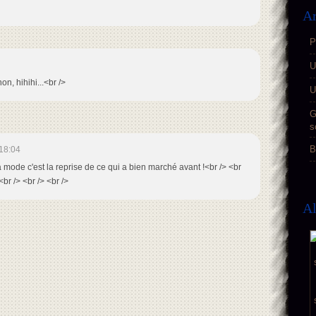
Ar
P
U
n, hihihi...<br />
U
G
s
B
18:04
la mode c'est la reprise de ce qui a bien marché avant !<br /> <br
<br /> <br /> <br />
A