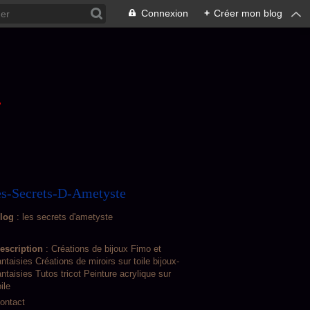
Connexion
+
Créer mon blog
L
s-Secrets-D-Ametyste
log
: les secrets d'ametyste
escription
: Créations de bijoux Fimo et
antaisies Créations de miroirs sur toile bijoux-
antaisies Tutos tricot Peinture acrylique sur
oile
ontact