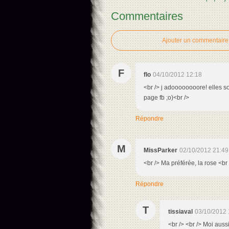
Commentaires
Ajouter un commentaire
F
flo
04/10/2012 12:18
<br /> j adoooooooore! elles so
page fb ;o)<br />
Répondre
M
MissParker
02/10/2012 21:49
<br /> Ma préférée, la rose <br 
Répondre
T
tissiaval
03/10/2012 
<br /> <br /> Moi auss