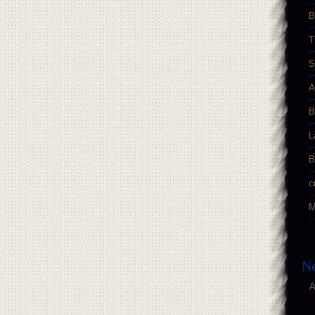
B
T
S
A
B
L
B
c
M
Ne
A