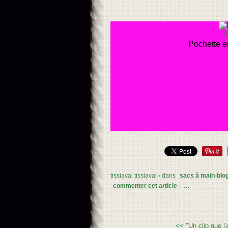
P
Pochette e
tissiaval tissiaval
-
dans
sacs à main-blo
commenter cet article
…
<< "Un clip que j'