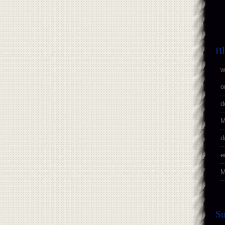
Bl
w
o
d
M
d
e
M
S