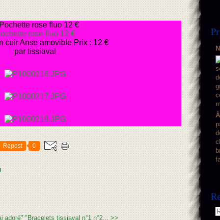
Pr
ochette rose fluo 12 €
n cuir Anse amovible Prix : 12 €
N
par tissiaval
À
p
d
c
Repost
0
b
f
g
Re
ai adoré"
"Bracelets tissiaval n°1 n°2... >>