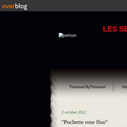
LES S
Tissiaval ByTissiaval
He
2 octobre 2012
"Pochette rose fluo"