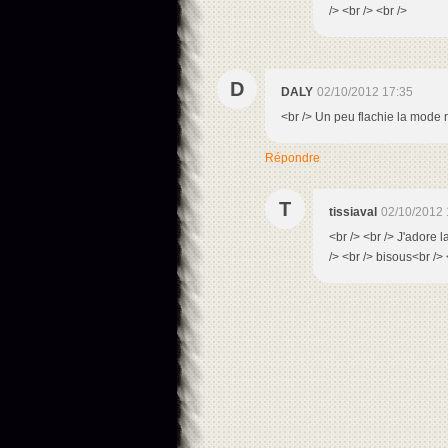
/> <br /> <br />
D
DALY
02/10/2012 17:35
<br /> Un peu flachie la mode no
Répondre
T
tissiaval
02/10/2012 
<br /> <br /> J'adore 
/> <br /> bisous<br /> 