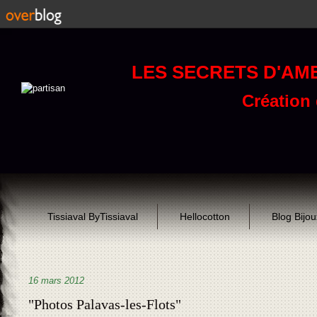
LES SECRETS D'AM
Création d
Tissiaval ByTissiaval
Hellocotton
Blog Bijo
16 mars 2012
"Photos Palavas-les-Flots"