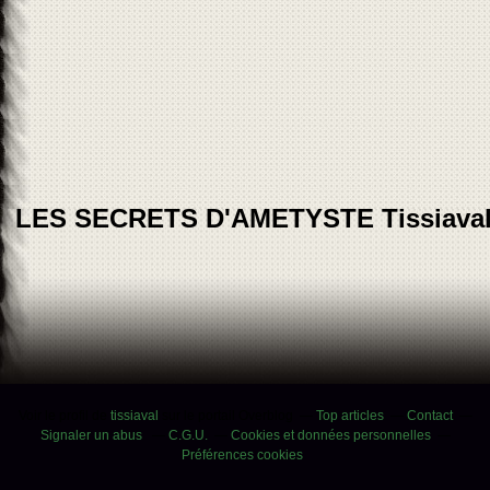
LES SECRETS D'AMETYSTE Tissiava
Voir le profil de
tissiaval
sur le portail Overblog
Top articles
Contact
Signaler un abus
C.G.U.
Cookies et données personnelles
Préférences cookies