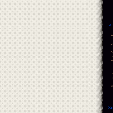
Bl
w
o
d
M
d
e
M
S