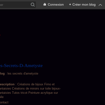
Connexion
+
Créer mon blog
L
s-Secrets-D-Ametyste
log
: les secrets d'ametyste
escription
: Créations de bijoux Fimo et
antaisies Créations de miroirs sur toile bijoux-
antaisies Tutos tricot Peinture acrylique sur
oile
ontact