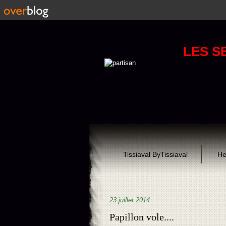
LES S
Tissiaval ByTissiaval
He
23 juillet 2014
Papillon vole....