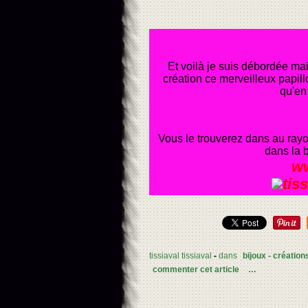
Et voilà je suis débordée ma
création ce merveilleux papillo
qu'en
Vous le trouverez dans au rayo
dans la 
ww
tissiaval tissiaval
-
dans
bijoux - création
commenter cet article
…