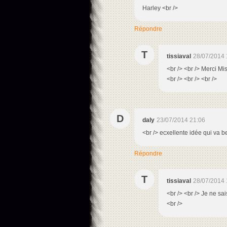
Harley <br />
Répondre
T
tissiaval
28/07/2014 
<br /> <br /> Merci Mis
<br /> <br /> <br />
D
daly
23/07/2014 21:06
<br /> ecxellente idée qui va b
Répondre
T
tissiaval
28/07/2014 
<br /> <br /> Je ne sai
<br />