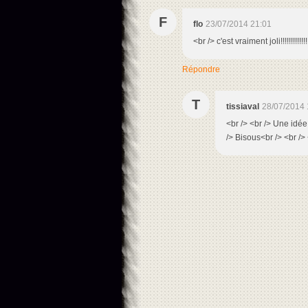
F
flo
23/07/2014 21:01
<br /> c'est vraiment joli!!!!!!!!!!!
Répondre
T
tissiaval
28/07/2014 
<br /> <br /> Une idée e
/> Bisous<br /> <br /> 