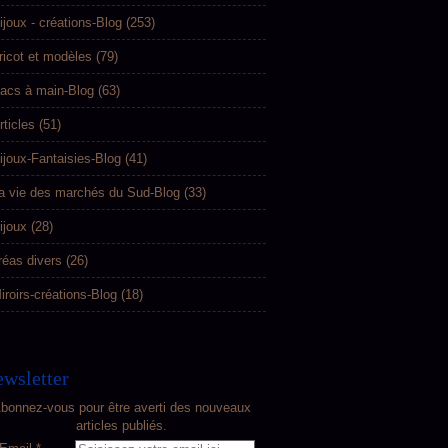
ijoux - créations-Blog
(253)
ricot et modèles
(79)
acs à main-Blog
(63)
rticles
(51)
ijoux-Fantaisies-Blog
(41)
a vie des marchés du Sud-Blog
(33)
ijoux
(28)
réas divers
(26)
iroirs-créations-Blog
(18)
wsletter
bonnez-vous pour être averti des nouveaux
articles publiés.