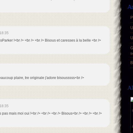
Ar
P
U
18:35
U
sParker !<br /> <br /> <br /> Bisous et caresses à la belle <br />
G
s
B
eaucoup plaire, tre originale j'adore bisousssss<br />
A
18:35
s pas mais moi oui !<br /> <br /> <br /> Bisous<br /> <br /> <br />