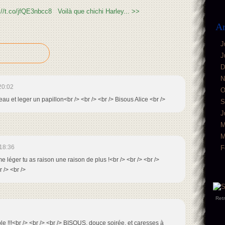
p://t.co/jfQE3nbcc8
Voilà que chichi Harley... >>
Ar
J
J
D
N
20:02
O
eau et leger un papillon<br /> <br /> <br /> Bisous Alice <br />
S
J
M
M
18:36
F
me léger tu as raison une raison de plus !<br /> <br /> <br />
 /> <br />
Ret
ble !!!<br /> <br /> <br /> BISOUS, douce soirée, et caresses à