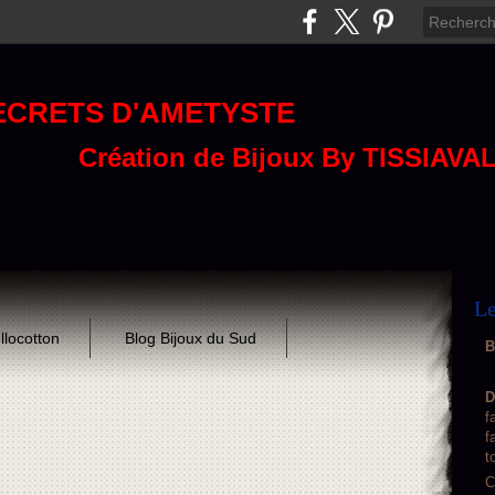
ECRETS D'AMETYSTE
Création de Bijoux By TISSIAVA
Le
llocotton
Blog Bijoux du Sud
B
D
f
f
t
C