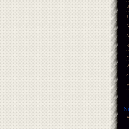
B
T
S
A
B
L
B
c
M
Ne
A