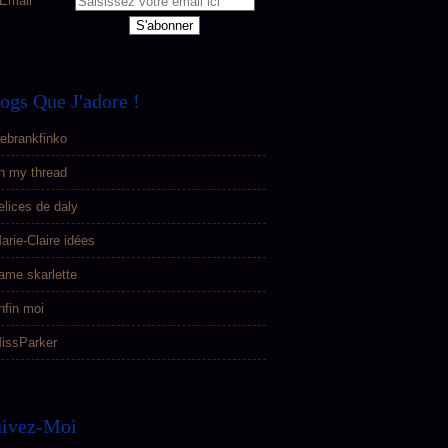
Email
ogs Que J'adore !
ebrankfinko
n my thread
elices de daly
arie-Claire idées
ame skarlette
nfin moi
issParker
uivez-Moi