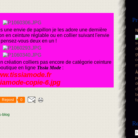
Pr
is une envie de papillon je les adore une dernière
N
n en ceinture réglable ou en collier suivant l'envie
 pensez-vous deux en un !
n création colliers pas encore de catégorie ceinture
boutique en ligne
Tissia Mode
:
À
w.tissiamode.fr
p
d
c
b
Repost
0
f
s-blog
Re