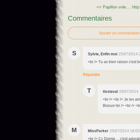
<< Papillon vole.... htt
Commentaires
Ajouter un commentaire
S
Sylvie, Enfin moi
25/07/2014 
<br /> Tu as bien raison c'est b
Répondre
T
tissiaval
28/07/2014 
<br /> <br /> Je les ai
Bisous<br /> <br /> <br
M
MissParker
25/07/2014 18:03
<br /> Cc Domie ... c'est adora