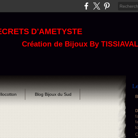
ECRETS D'AMETYSTE
Création de Bijoux By TISSIAVA
Le
llocotton
Blog Bijoux du Sud
B
D
f
f
t
C