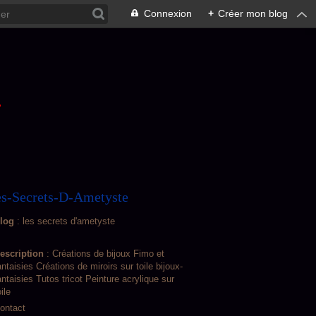
Connexion
+
Créer mon blog
L
s-Secrets-D-Ametyste
log
: les secrets d'ametyste
escription
: Créations de bijoux Fimo et
antaisies Créations de miroirs sur toile bijoux-
antaisies Tutos tricot Peinture acrylique sur
oile
ontact