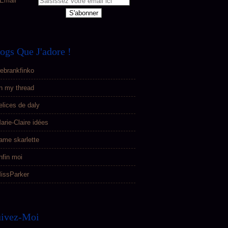
Email
ogs Que J'adore !
ebrankfinko
n my thread
elices de daly
arie-Claire idées
ame skarlette
nfin moi
issParker
uivez-Moi