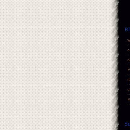
Bl
w
o
d
M
d
e
M
S