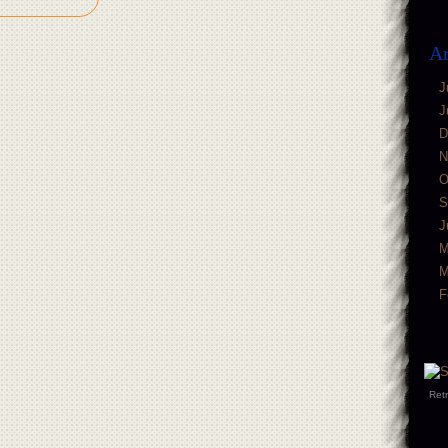
Ar
J
J
D
N
O
S
J
M
M
F
Ret