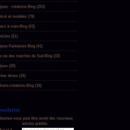
ijoux - créations-Blog
(253)
ricot et modèles
(79)
acs à main-Blog
(63)
rticles
(51)
ijoux-Fantaisies-Blog
(41)
a vie des marchés du Sud-Blog
(33)
ijoux
(28)
réas divers
(26)
iroirs-créations-Blog
(18)
wsletter
bonnez-vous pour être averti des nouveaux
articles publiés.