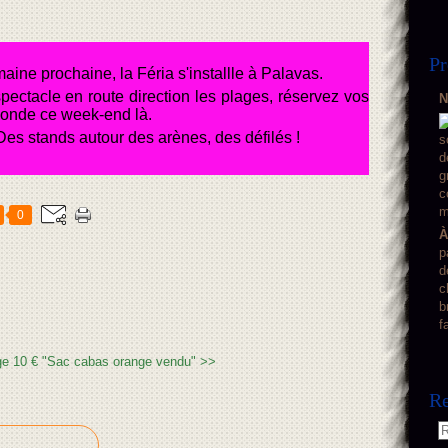
Pr
ine prochaine, la Féria s'installle à Palavas.
pectacle en route direction les plages, réservez vos
N
monde ce week-end là.
Des stands autour des arènes, des défilés !
0
À
p
d
c
b
f
ge 10 €
"Sac cabas orange vendu" >>
Re