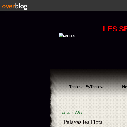
LES S
Tissiaval ByTissiaval
He
21 avril 2012
"Palavas les Flots"