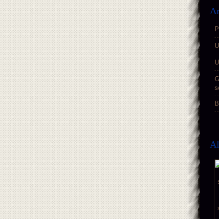
Ar
P
U
U
G
s
B
A