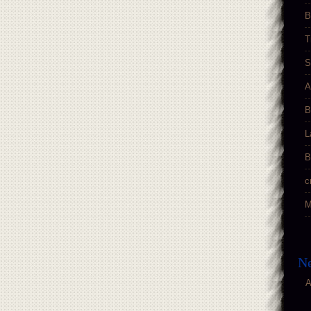
B
T
S
A
B
L
B
c
M
Ne
A