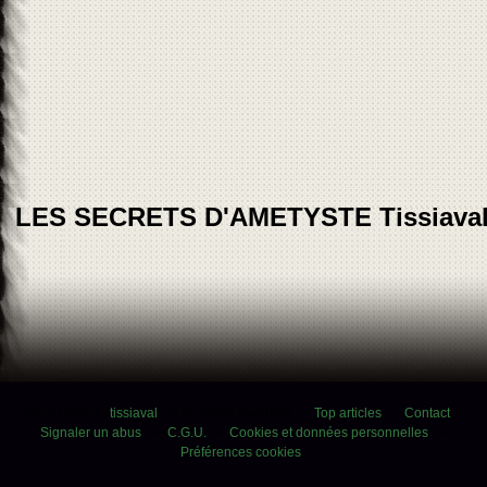
LES SECRETS D'AMETYSTE Tissiava
Voir le profil de
tissiaval
sur le portail Overblog
Top articles
Contact
Signaler un abus
C.G.U.
Cookies et données personnelles
Préférences cookies