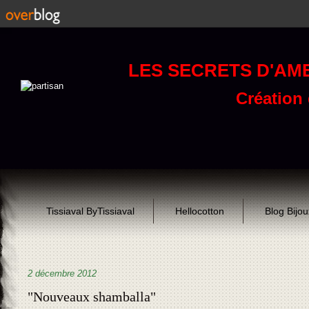
LES SECRETS D'AM
Création d
Tissiaval ByTissiaval
Hellocotton
Blog Bijo
2 décembre 2012
"Nouveaux shamballa"