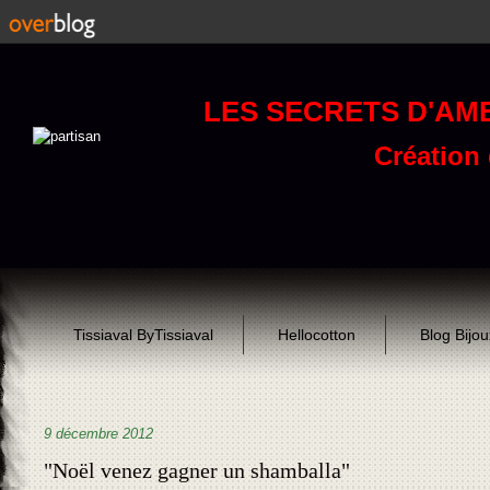
LES SECRETS D'AM
Création d
Tissiaval ByTissiaval
Hellocotton
Blog Bijo
9 décembre 2012
"Noël venez gagner un shamballa"