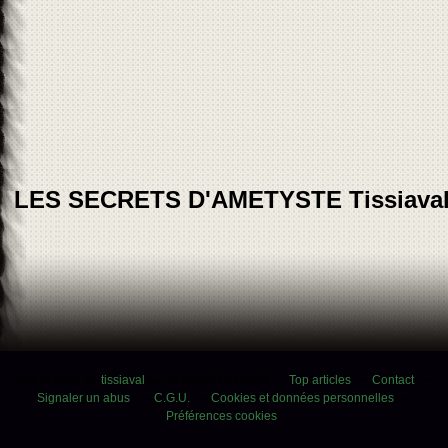
LES SECRETS D'AMETYSTE Tissiava
Voir le profil de
tissiaval
sur le portail Overblog
Top articles
Contact
Signaler un abus
C.G.U.
Cookies et données personnelles
Préférences cookies