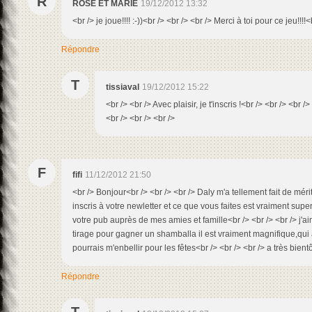
R
ROSE ET MARIE
19/12/2012 13:32
<br /> je joue!!!! :-))<br /> <br /> <br /> Merci à toi pour ce jeu!!!!<
Répondre
T
tissiaval
19/12/2012 15:22
<br /> <br /> Avec plaisir, je t'inscris !<br /> <br /> <b
<br /> <br /> <br />
F
fifi
11/12/2012 21:50
<br /> Bonjour<br /> <br /> <br /> Daly m'a tellement fait de mér
inscris à votre newletter et ce que vous faites est vraiment super<
votre pub auprès de mes amies et famille<br /> <br /> <br /> j'ai
tirage pour gagner un shamballa il est vraiment magnifique,qu
pourrais m'enbellir pour les fêtes<br /> <br /> <br /> a très bientôt
Répondre