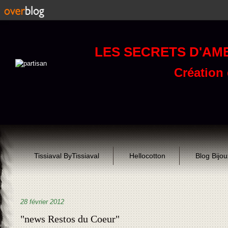
LES SECRETS D'AM
Création d
Tissiaval ByTissiaval
Hellocotton
Blog Bijo
28 février 2012
"news Restos du Coeur"