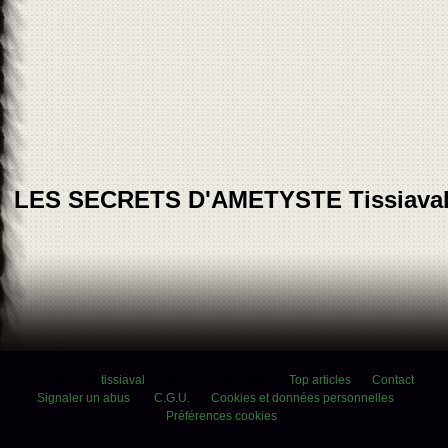
LES SECRETS D'AMETYSTE Tissiava
Voir le profil de
tissiaval
sur le portail Overblog
Top articles
Contact
Signaler un abus
C.G.U.
Cookies et données personnelles
Préférences cookies