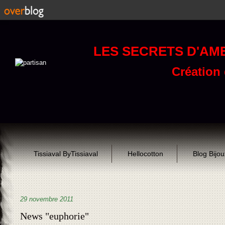
LES SECRETS D'AM
Création d
Tissiaval ByTissiaval
Hellocotton
Blog Bijo
29 novembre 2011
News "euphorie"