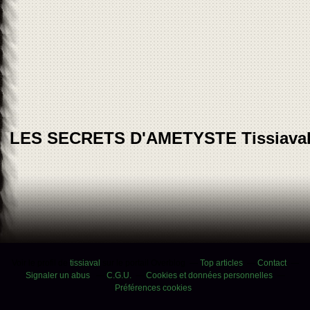
LES SECRETS D'AMETYSTE Tissiava
Voir le profil de
tissiaval
sur le portail Overblog
Top articles
Contact
Signaler un abus
C.G.U.
Cookies et données personnelles
Préférences cookies