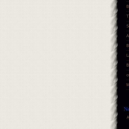
B
T
S
A
B
L
B
c
M
Ne
A