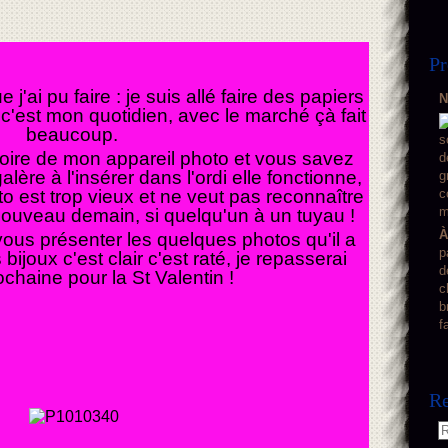
Pr
 j'ai pu faire : je suis allé faire des papiers
N
'est mon quotidien, avec le marché çà fait
beaucoup.
moire de mon appareil photo et vous savez
galère à l'insérer dans l'ordi elle fonctionne,
oto est trop vieux et ne veut pas reconnaître
 nouveau demain, si quelqu'un à un tuyau !
À
vous présenter les quelques photos qu'il a
p
bijoux c'est clair c'est raté, je repasserai
d
ochaine pour la St Valentin !
c
b
f
Re