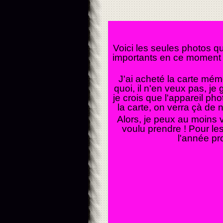
Voici les seules photos que
importants en ce moment c
J'ai acheté la carte mé
quoi, il n'en veux pas, je 
je crois que l'appareil ph
la carte, on verra çà de
Alors, je peux au moins 
voulu prendre ! Pour les 
l'année pr