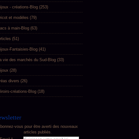
ijoux - créations-Blog
(253)
ricot et modèles
(79)
acs à main-Blog
(63)
rticles
(51)
ijoux-Fantaisies-Blog
(41)
a vie des marchés du Sud-Blog
(33)
ijoux
(28)
réas divers
(26)
iroirs-créations-Blog
(18)
wsletter
bonnez-vous pour être averti des nouveaux
articles publiés.