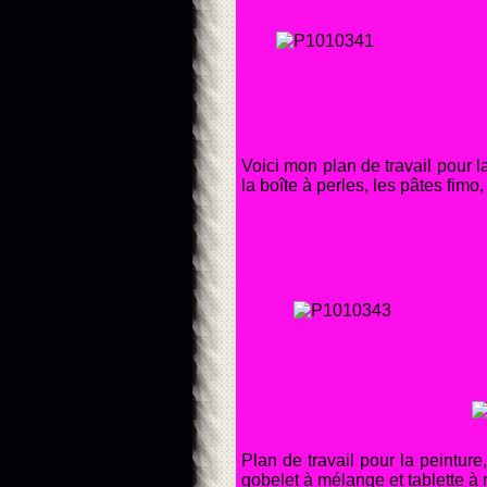
Voici m
on plan de travail pour 
la boîte à perles, les pâtes fimo,
Plan de travail pour la peinture
gobelet à mélange et tablette à