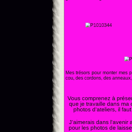
Mes trésors pour monter mes pet
cou, des cordons, des anneaux, d
Vous comprenez à présent
que je travaille dans ma 
photos d'ateliers, il fa
J'aimerais dans l'avenir 
pour les photos de laisser