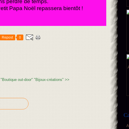
ns perdre de temps.
etit Papa Noël repassera bientôt !
Repost
0
"Boutique out-door"
"Bijoux-créations" >>
Ca
A