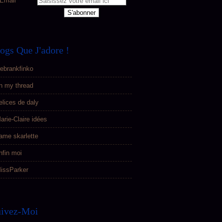
Email
ogs Que J'adore !
ebrankfinko
n my thread
elices de daly
arie-Claire idées
ame skarlette
nfin moi
issParker
uivez-Moi