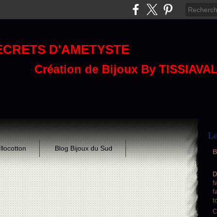
ECRETS D'AMETYSTE
Création de Bijoux By TISSIAVA
Le
llocotton
Blog Bijoux du Sud
B
D
f
f
t
C