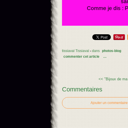
sa
Comme je dis : P
tissiaval Tissiaval
-
dans
photos-blog
commenter cet article
…
<< "Bijoux de ma 
Commentaires
Ajouter un commentaire