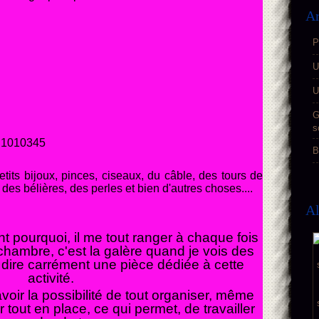
Ar
P
U
U
G
s
B
its bijoux, pinces, ciseaux, du câble, des tours de
es bélières, des perles et bien d'autres choses....
A
 pourquoi, il me tout ranger à chaque fois
chambre, c'est la galère quand je vois des
ut dire carrément une pièce dédiée à cette
activité.
avoir la possibilité de tout organiser, même
 tout en place, ce qui permet, de travailler