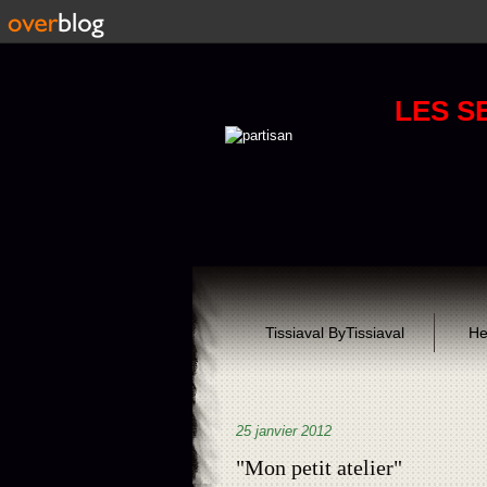
LES S
Tissiaval ByTissiaval
He
25 janvier 2012
"Mon petit atelier"