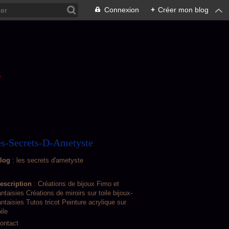
Connexion
+
Créer mon blog
L
s-Secrets-D-Ametyste
log
: les secrets d'ametyste
escription
: Créations de bijoux Fimo et
antaisies Créations de miroirs sur toile bijoux-
antaisies Tutos tricot Peinture acrylique sur
oile
ontact