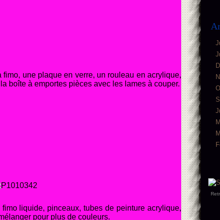
Ar
J
J
D
la fimo, une plaque en verre, un rouleau en acrylique,
N
 la boîte à em
portes pièces avec les lames à couper.
O
S
J
M
M
F
Ret
, fimo liquide, pinceaux, tubes de peinture acrylique,
 mélanger pour plus de couleurs.