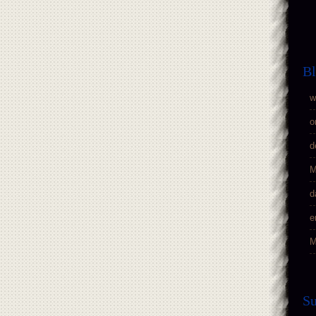
Bl
w
o
d
M
d
e
M
S