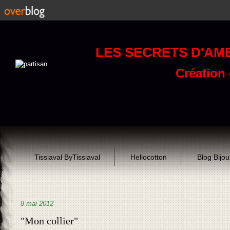
LES SECRETS D'AM
Création d
Tissiaval ByTissiaval
Hellocotton
Blog Bijo
8 mai 2012
"Mon collier"