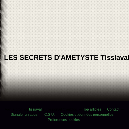
LES SECRETS D'AMETYSTE Tissiava
Voir le profil de
tissiaval
sur le portail Overblog
Top articles
Contact
Signaler un abus
C.G.U.
Cookies et données personnelles
Préférences cookies