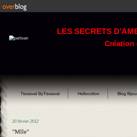
LES SECRETS D'AM
Création d
Tissiaval ByTissiaval
Hellocotton
Blog Bijo
20 février 2012
"Mlle"