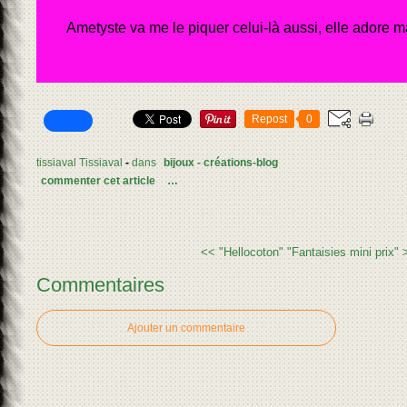
Ametyste va me le piquer celui-là aussi, elle adore 
Repost
0
tissiaval Tissiaval
-
dans
bijoux - créations-blog
commenter cet article
…
<< "Hellocoton"
"Fantaisies mini prix" 
Commentaires
Ajouter un commentaire