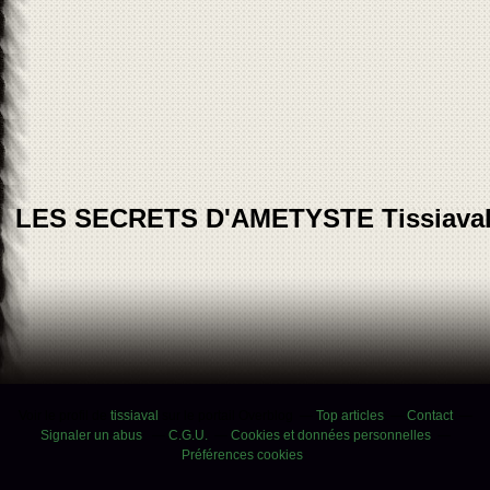
LES SECRETS D'AMETYSTE Tissiava
Voir le profil de
tissiaval
sur le portail Overblog
Top articles
Contact
Signaler un abus
C.G.U.
Cookies et données personnelles
Préférences cookies