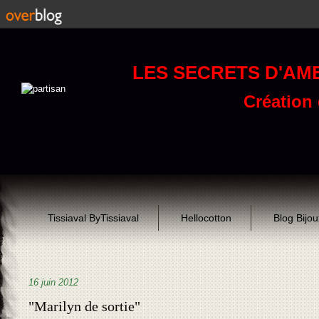
LES SECRETS D'AM
Création d
Tissiaval ByTissiaval
Hellocotton
Blog Bijo
16 juin 2012
"Marilyn de sortie"