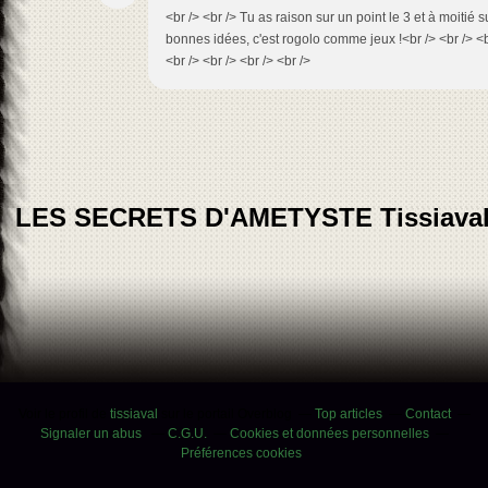
<br /> <br /> Tu as raison sur un point le 3 et à moitié s
bonnes idées, c'est rogolo comme jeux !<br /> <br /> <
<br /> <br /> <br /> <br />
LES SECRETS D'AMETYSTE Tissiava
Voir le profil de
tissiaval
sur le portail Overblog
Top articles
Contact
Signaler un abus
C.G.U.
Cookies et données personnelles
Préférences cookies