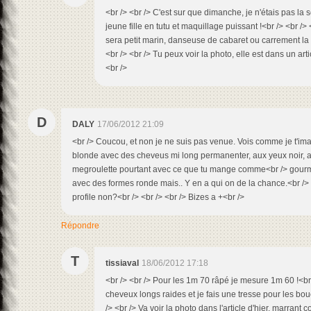
<br /> <br /> C'est sur que dimanche, je n'étais pas la se
jeune fille en tutu et maquillage puissant !<br /> <br /> 
sera petit marin, danseuse de cabaret ou carrement la S
<br /> <br /> Tu peux voir la photo, elle est dans un artic
<br />
D
DALY
17/06/2012 21:09
<br /> Coucou, et non je ne suis pas venue. Vois comme je t'imag
blonde avec des cheveus mi long permanenter, aux yeux noir, av
megroulette pourtant avec ce que tu mange comme<br /> gourma
avec des formes ronde mais.. Y en a qui on de la chance.<br />
profile non?<br /> <br /> <br /> Bizes a +<br />
Répondre
T
tissiaval
18/06/2012 17:18
<br /> <br /> Pour les 1m 70 râpé je mesure 1m 60 !<br
cheveux longs raides et je fais une tresse pour les bouc
/> <br /> Va voir la photo dans l'article d'hier, marrant 